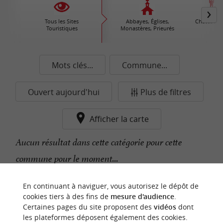
Tous les Sites
Abbayes, Églises,
Châteaux /
Touristiques
Monastères, Prieurés
Mots clés...
Commune...
Ouvert aujourd'hui
Plus de filtres
Afficher la carte
Aucun résultat dans cette catégorie pour cette
commune pour le moment...
En continuant à naviguer, vous autorisez le dépôt de
n
o
t
e
c
o
u
p
e
c
o
e
u
cookies tiers à des fins de
mesure d'audience
.
r
d
r
Certaines pages du site proposent des
vidéos
dont
les plateformes déposent également des cookies.