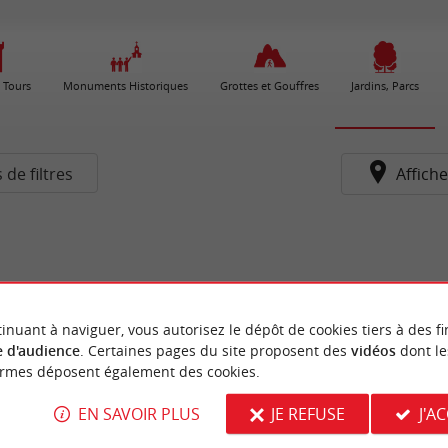
 Tours
Monuments Historiques
Grottes et Gouffres
Jardins, Parcs
 de filtres
Affiche
inuant à naviguer, vous autorisez le dépôt de cookies tiers à des fi
 d'audience
. Certaines pages du site proposent des
vidéos
dont le
ormes déposent également des cookies.
EN SAVOIR PLUS
JE REFUSE
J'A