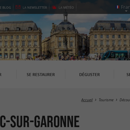
LE
BLOG
LA
NEWSLETTER
LA
MÉTÉO
R
SE RESTAURER
DÉGUSTER
S
Accueil
Tourisme
Décou
iac-sur-Garonne