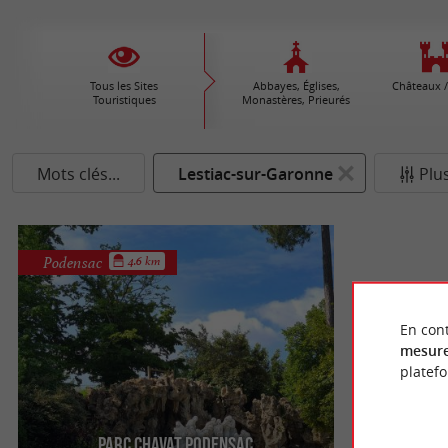
Tous les Sites
Abbayes, Églises,
Châteaux /
Touristiques
Monastères, Prieurés
Mots clés...
Lestiac-sur-Garonne
Plus
Podensac
4.6 km
En cont
mesure
platef
Parc Chavat Podensac