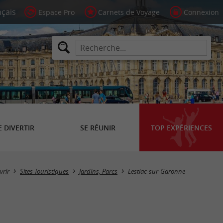
Espace Pro
Carnets de Voyage
Connexion
E DIVERTIR
SE RÉUNIR
TOP EXPÉRIENCES
Masquer la carte
vrir
Sites Touristiques
Jardins, Parcs
Lestiac-sur-Garonne