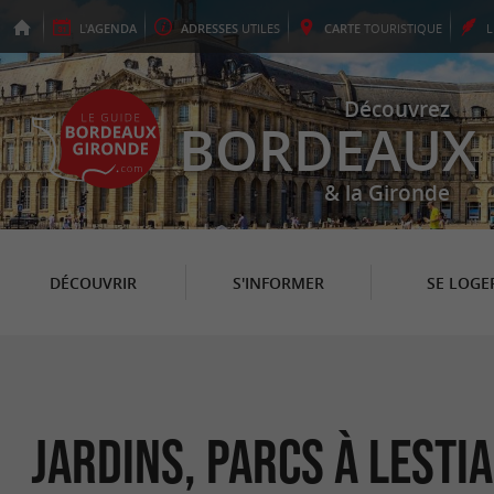
L'
AGENDA
ADRESSES
UTILES
CARTE
TOURISTIQUE
Découvrez
BORDEAUX
& la Gironde
DÉCOUVRIR
S'INFORMER
SE LOGE
Jardins, Parcs à Lest