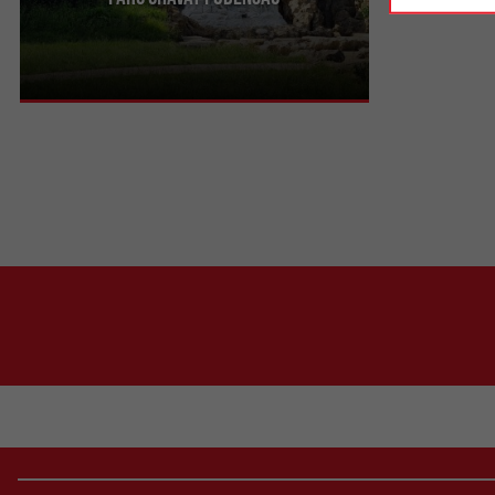
Le Parc Chava est un jardin citadin à la périphérie
de Podensac, sur les berges de la Garonne. Il est
aménagé ...