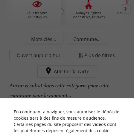
Tous les Sites
Abbayes, Églises,
Châteaux /
Touristiques
Monastères, Prieurés
Mots clés...
Commune...
Ouvert aujourd'hui
Plus de filtres
Afficher la carte
Aucun résultat dans cette catégorie pour cette
commune pour le moment...
En continuant à naviguer, vous autorisez le dépôt de
n
o
t
e
c
o
u
p
e
c
o
e
u
cookies tiers à des fins de
mesure d'audience
.
r
d
r
Certaines pages du site proposent des
vidéos
dont
les plateformes déposent également des cookies.