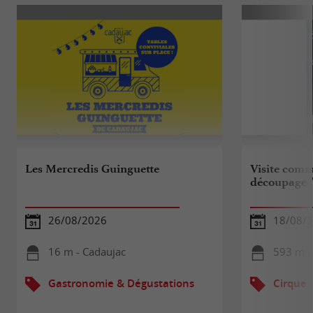
Les Mercredis Guinguette
Visite comm
découpage " 
26/08/2026
18/08/
16 m - Cadaujac
593 m -
Gastronomie & Dégustations
Cirque