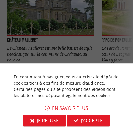
Château Malleret
Parc de Pontaulic
Le Château Malleret est une belle bâtisse de style
Le Parc de Pontau
néoclassique, sur la commune de Cadaujac, au
cœur de Léognan, 
nord de ...
Vous y ferez ...
1,4 km - Cadaujac
6,0 km - 
En continuant à naviguer, vous autorisez le dépôt de
cookies tiers à des fins de
mesure d'audience
.
Certaines pages du site proposent des
vidéos
dont
les plateformes déposent également des cookies.
EN SAVOIR PLUS
NOUS AVONS TESTÉ
POUR VOUS
JE REFUSE
J'ACCEPTE