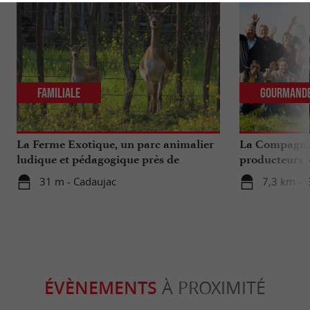
Familiale
Gourmand
La Ferme Exotique, un parc animalier
La Compagnie
ludique et pédagogique près de
producteurs l
Bordeaux
...
31 m - Cadaujac
7,3 km - 
ÉVÈNEMENTS
À PROXIMITÉ