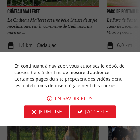
Château Malleret
Parc de Pontaulic
Le Château Malleret est une belle bâtisse de style
Le Parc de Pontau
néoclassique, sur la commune de Cadaujac, au
cœur de Léognan, 
nord de ...
Vous y ferez ...
1,4 km - Cadaujac
6,0 km - 
En continuant à naviguer, vous autorisez le dépôt de
cookies tiers à des fins de
mesure d'audience
.
Certaines pages du site proposent des
vidéos
dont
les plateformes déposent également des cookies.
NOUS AVONS TESTÉ
POUR VOUS
EN SAVOIR PLUS
JE REFUSE
J'ACCEPTE