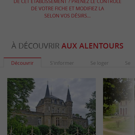
DE CET ÉTABLISSEMENT ? PRENEZ LE CONTRÔLE
DE VOTRE FICHE ET MODIFIEZ LA
SELON VOS DÉSIRS...
À DÉCOUVRIR
AUX ALENTOURS
Découvrir
S'informer
Se loger
Se r