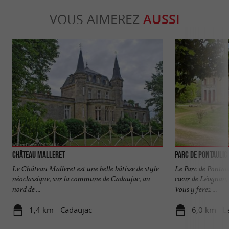
VOUS AIMEREZ
AUSSI
Château Malleret
Parc de Pontaulic
Le Château Malleret est une belle bâtisse de style
Le Parc de Pontau
néoclassique, sur la commune de Cadaujac, au
cœur de Léognan, 
nord de ...
Vous y ferez ...
1,4 km - Cadaujac
6,0 km - 