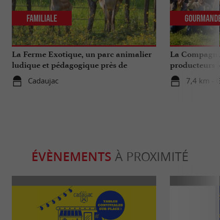
Familiale
Gourmand
La Ferme Exotique, un parc animalier
La Compagnie
ludique et pédagogique près de
producteurs l
Bordeaux
...
Cadaujac
7,4 km - 
ÉVÈNEMENTS
À PROXIMITÉ