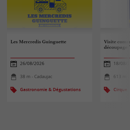
Les Mercredis Guinguette
Visite comm
découpage " 
26/08/2026
18/08/
38 m - Cadaujac
613 m -
Gastronomie & Dégustations
Cirque