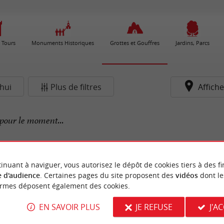
 Tours
Monuments Historiques
Grottes et Gouffres
Jardins, Parcs
hui
Plus de filtres
Affiche
pour le moment...
inuant à naviguer, vous autorisez le dépôt de cookies tiers à des fi
 d'audience
. Certaines pages du site proposent des
vidéos
dont le
ormes déposent également des cookies.
EN SAVOIR PLUS
JE REFUSE
J'A