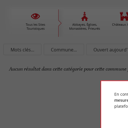
Tous les Sites
Abbayes, Églises,
Châteaux /
Touristiques
Monastères, Prieurés
Mots clés...
Commune...
Ouvert aujourd'
Aucun résultat dans cette catégorie pour cette commune 
En cont
mesure
platef