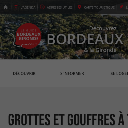
L'
AGENDA
ADRESSES
UTILES
CARTE
TOURISTIQUE
Découvrez
BORDEAUX
& la Gironde
DÉCOUVRIR
S'INFORMER
SE LOGE
Grottes et Gouffres à