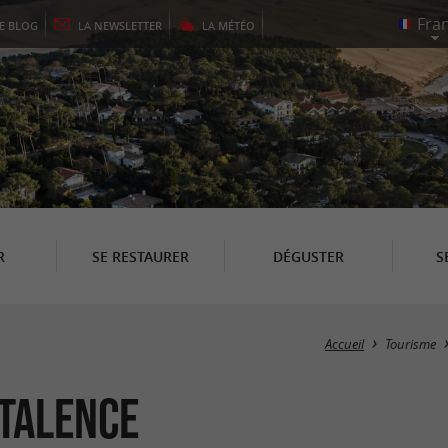
LE
BLOG
LA
NEWSLETTER
LA
MÉTÉO
R
SE RESTAURER
DÉGUSTER
S
Accueil
Tourisme
 Talence