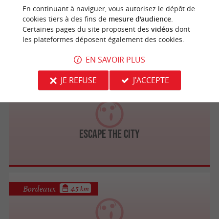
En continuant à naviguer, vous autorisez le dépôt de
cookies tiers à des fins de
mesure d'audience
.
Bordeaux Walking Tours GUIDES OFFICIELS
Certaines pages du site proposent des
vidéos
dont
les plateformes déposent également des cookies.
EN SAVOIR PLUS
JE REFUSE
J'ACCEPTE
Bordeaux
4.4 km
Escape The City
Bordeaux
4.5 km