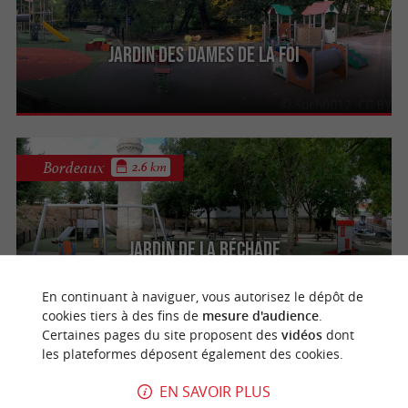
Jardin des Dames de la Foi
Bordeaux
2.6 km
Jardin de la Béchade
En continuant à naviguer, vous autorisez le dépôt de
cookies tiers à des fins de
mesure d'audience
.
Certaines pages du site proposent des
vidéos
dont
Gradignan
3.8 km
les plateformes déposent également des cookies.
EN SAVOIR PLUS