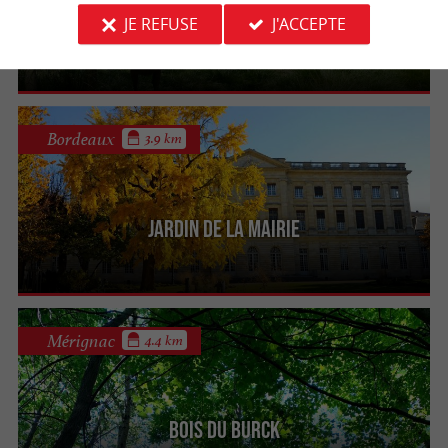
JE REFUSE
J'ACCEPTE
Parc René Canivenc, le Moulineau
Bordeaux
3.9 km
Jardin de la Mairie
Mérignac
4.4 km
Bois du Burck