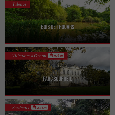
Talence
Bois de Thouars
Villenave-d'Ornon
976 m
Parc Sourreil
Bordeaux
2.5 km