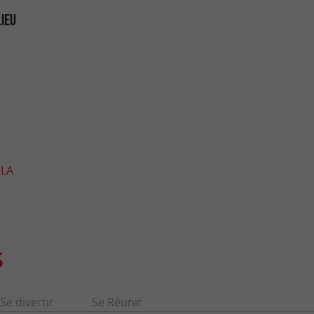
LIEU
 LA
S
Se divertir
Se Réunir