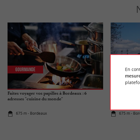
En cont
Gourmande
Actualités
mesure
platef
Faites voyager vos papilles à Bordeaux : 6
Travaux du Pon
adresses "cuisine du monde"
qui change pou
675 m - Bordeaux
675 m - Bo