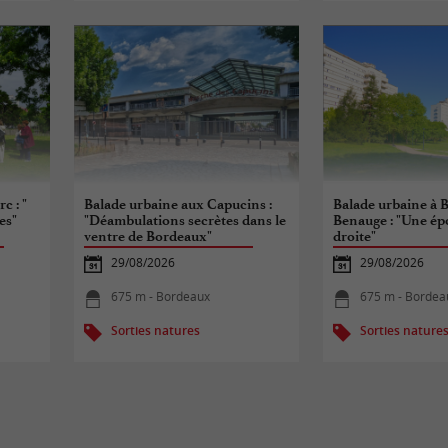
c : "
Balade urbaine aux Capucins :
Balade urbaine à B
es"
"Déambulations secrètes dans le
Benauge : "Une épo
ventre de Bordeaux"
droite"
29/08/2026
29/08/2026
675 m - Bordeaux
675 m - Bordea
Sorties natures
Sorties nature