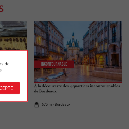
S
ns de
Incontournable
s
 : Une
À la découverte des 4 quartiers incontournables
CCEPTE
eption
de Bordeaux
675 m - Bordeaux