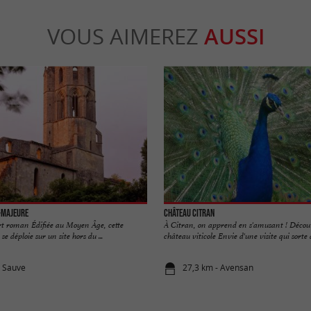
VOUS AIMEREZ
AUSSI
-Majeure
Château Citran
rt roman Édifiée au Moyen Âge, cette
À Citran, on apprend en s'amusant ! Décou
e déploie sur un site hors du ...
château viticole Envie d'une visite qui sorte de
a Sauve
27,3 km - Avensan