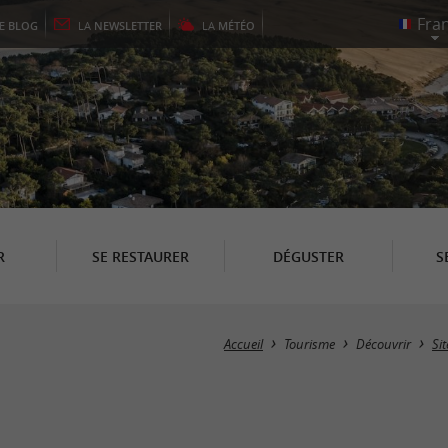
LE
BLOG
LA
NEWSLETTER
LA
MÉTÉO
R
SE RESTAURER
DÉGUSTER
S
Accueil
Tourisme
Découvrir
Si