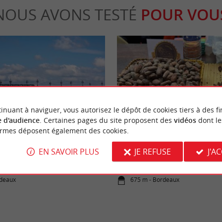
NOUS AVONS TESTÉ
POUR VOU
inuant à naviguer, vous autorisez le dépôt de cookies tiers à des fi
Gourmande
 d'audience
. Certaines pages du site proposent des
vidéos
dont le
ormes déposent également des cookies.
t de Pierre à Bordeaux : Tout ce
Festival Showcolat Bordeaux 2026
EN SAVOIR PLUS
JE REFUSE
J'A
r vos déplacements de l'été 2026
immersion au pays du cacao d’exc
rdeaux
675 m - Bordeaux