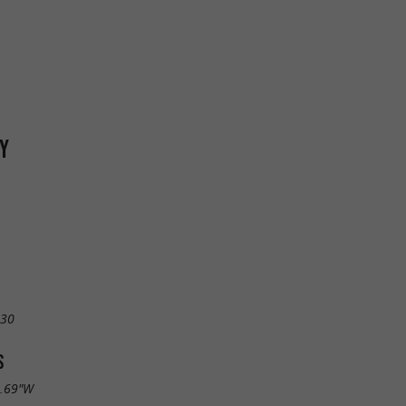
TY
 30
S
3.69"W