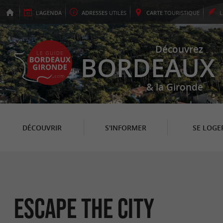
L'
AGENDA
ADRESSES
UTILES
CARTE
TOURISTIQUE
Découvrez
BORDEAUX
& la Gironde
DÉCOUVRIR
S'INFORMER
SE LOGE
Escape The City