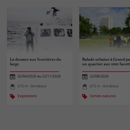
La douane aux frontières du
Balade urbaine à Grand par
large
un quartier aux 1001 facett
02/04/2026 au 22/11/2026
22/08/2026
675 m - Bordeaux
675 m - Bordeaux
Expositions
Sorties natures