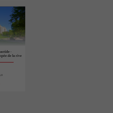
astide -
pée de la rive
ux
s