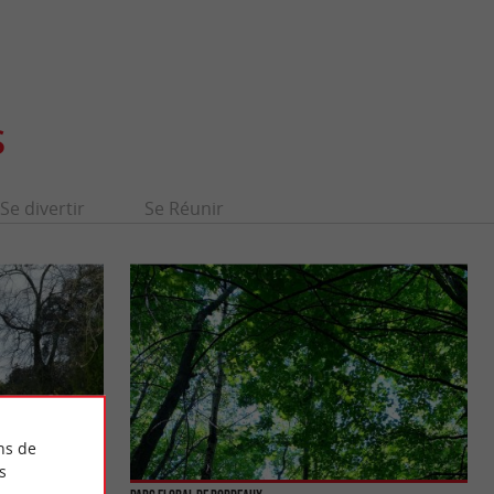
S
Se divertir
Se Réunir
ns de
s