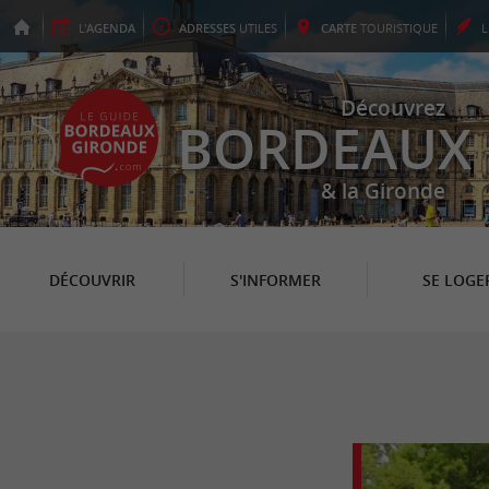
L'
AGENDA
ADRESSES
UTILES
CARTE
TOURISTIQUE
Découvrez
BORDEAUX
& la Gironde
DÉCOUVRIR
S'INFORMER
SE LOGE