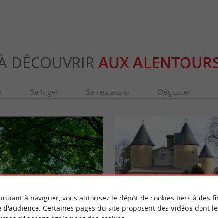
À DÉCOUVRIR
AUX ALENTOUR
r
Se loger
Se restaurer
Déguster
inuant à naviguer, vous autorisez le dépôt de cookies tiers à des fi
 d'audience
. Certaines pages du site proposent des
vidéos
dont le