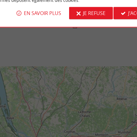
ormes déposent également des cookies.
Centre d'art contemporain - Château Lesc
st un jardin paysagé autour de la Mairie de
Situé sur la commune d’Eysine, au nord de 
rez vous y détendre au bord de ...
bordelaise, le Centre d’art contemporain occu
EN SAVOIR PLUS
JE REFUSE
J'A
rignac
3,6 km - Eysines