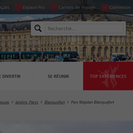
Espace Pro
Carnets de Voyage
Connexion
E DIVERTIR
SE RÉUNIR
TOP EXPÉRIENCES
tiques
Jardins, Parcs
Blanquefort
Parc Majolan Blanquefort