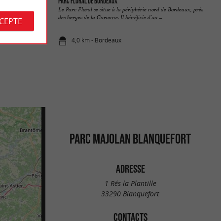
ombes
Parc floral de Bordeaux
l’agglomération
Le Parc Floral se situe à la périphérie nord de Bordeaux, près
pe le ...
des berges de la Garonne. Il bénéficie d’un ...
CCEPTE
4,0 km - Bordeaux
PARC MAJOLAN BLANQUEFORT
ADRESSE
1 Rés la Plantille
33290 Blanquefort
CONTACTS