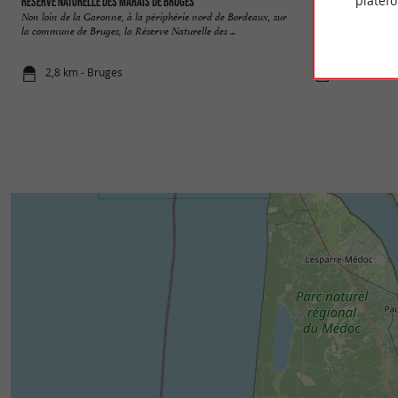
platef
Réserve naturelle des Marais de Bruges
Parc du Vivier
Non loin de la Garonne, à la périphérie nord de Bordeaux, sur
Le Parc du Vivier e
la commune de Bruges, la Réserve Naturelle des ...
Mérignac. Vous pour
2,8 km - Bruges
2,9 km - Mé