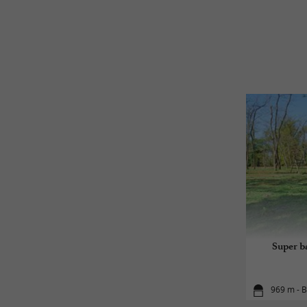
Super b
969 m - B