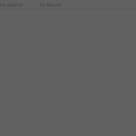
Se divertir
Se Réunir
urtin
Hourtin
et Marais d’Hourtin
Hourtin-ville, Hourtin-Plage et Hourtin-Port ! Voici les trois
e ...
pôles de cette commune de Gironde qui offre à ses ...
16,4 km - Hourtin