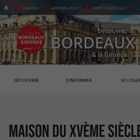
L'
AGENDA
ADRESSES
UTILES
CARTE
TOURISTIQUE
Découvrez
BORDEAUX
& la Gironde
DÉCOUVRIR
S'INFORMER
SE LOGE
Maison du XVème siècl