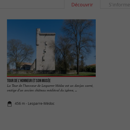
Découvrir
S'informe
Tour de l'Honneur et son musée
Marais de la Maré
La Tour de l’honneur de Lesparre-Médoc est un donjon carré,
Sur les berges de l
vestige d’un ancien château médiéval du 14ème, ...
Maréchale se situe 
456 m - Lesparre-Médoc
8,4 km - Or