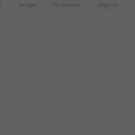
r
Se loger
Se restaurer
Déguster
chale
Réserve naturelle des dunes et marais d'Ho
’Embouchure de la Gironde, le Marais de la
La Réserve Naturelle Nationale des Dunes 
à Ordonnac. Vous déambulez sur ...
couvre un vaste territoire de la Plage central
donnac
14,2 km - Hourtin