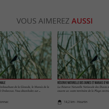
VOUS AIMEREZ
AUSSI
chale
Réserve naturelle des dunes et marais d'Ho
’Embouchure de la Gironde, le Marais de la
La Réserve Naturelle Nationale des Dunes 
à Ordonnac. Vous déambulez sur ...
couvre un vaste territoire de la Plage central
donnac
14,2 km - Hourtin