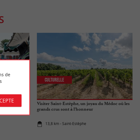
S
ns de
Culturelle
s
CCEPTE
s-Montalivet
Visiter Saint-Estèphe, un joyau du Médoc où les
grands crus sont à l’honneur
13,8 km - Saint-Estèphe