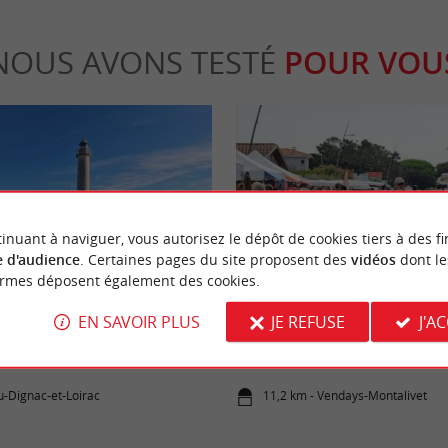
NOUS AVONS TESTÉ
POUR VOU
inuant à naviguer, vous autorisez le dépôt de cookies tiers à des fi
Familiale
 d'audience
. Certaines pages du site proposent des
vidéos
dont le
ormes déposent également des cookies.
EN SAVOIR PLUS
JE REFUSE
J'A
chard : Visite d’un monument
Le top 5 de vos vacances à Venday
de la vie Médocaine
u-Dignac-et-Loirac
11,2 km - Vendays-Montalivet