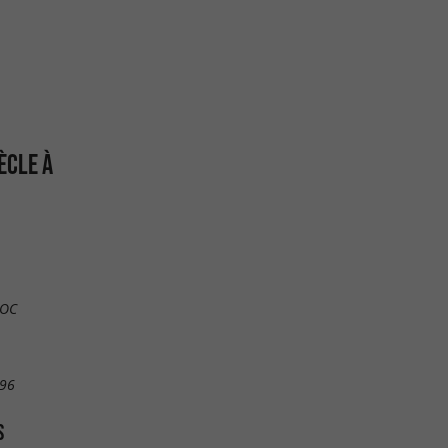
ÈCLE À
DOC
 96
S