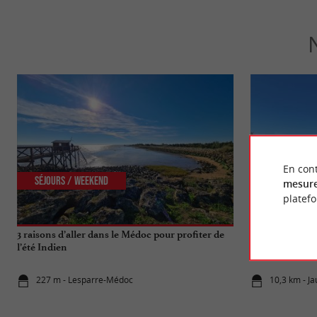
En cont
Séjours / Weekend
Culturelle
mesure
platef
3 raisons d’aller dans le Médoc pour profiter de
Le Phare de Ri
l’été Indien
emblématique 
227 m - Lesparre-Médoc
10,3 km - Ja