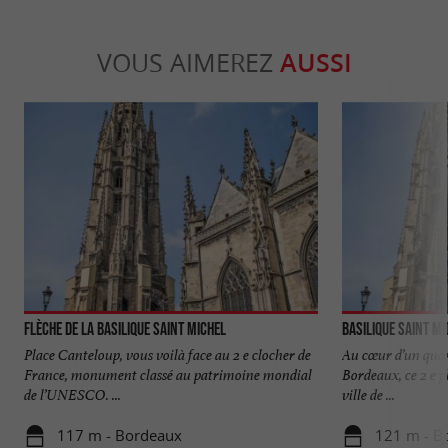
VOUS AIMEREZ
AUSSI
Flèche de la Basilique Saint Michel
Basilique Saint Mi
Place Canteloup, vous voilà face au 2 e clocher de
Au cœur d’un quar
France, monument classé au patrimoine mondial
Bordeaux, ce 2 e p
de l’UNESCO. ...
ville de ...
117 m - Bordeaux
121 m - B