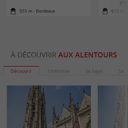
pis
555 m - Bordeaux
613 m -
À DÉCOUVRIR
AUX ALENTOURS
Découvrir
S'informer
Se loger
Se r