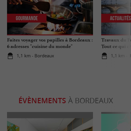
Gourmande
Actualité
Faites voyager vos papilles à Bordeaux :
Travaux du Po
6 adresses "cuisine du monde"
Tout ce qui c
déplacements 
1,1 km - Bordeaux
1,1 km - 
ÉVÈNEMENTS
À BORDEAUX