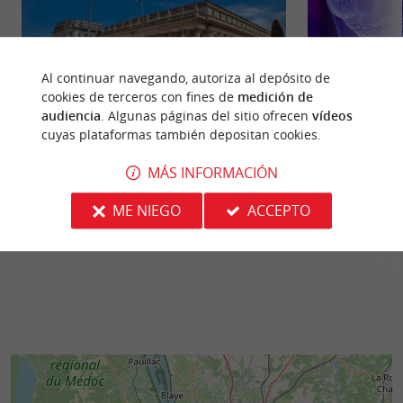
Al continuar navegando, autoriza al depósito de
cookies de terceros con fines de
medición de
audiencia
. Algunas páginas del sitio ofrecen
vídeos
Opéra National de Bordaux - Grand Théatre
Science Expérienc
cuyas plataformas también depositan cookies.
Dirígete a la Place de la Comédie para admirar un
Inaugurada en abri
MÁS INFORMACIÓN
monumento emblemático de Burdeos: el Gran
Paseo de Santa Ca
Teatro de la Ópera ...
Expériences se ha .
ME NIEGO
ACCEPTO
141 m - Burdeos
143 m - B