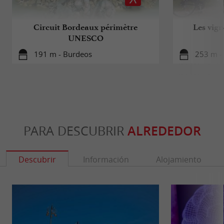
Circuit Bordeaux périmètre
Les vign
UNESCO
191 m - Burdeos
253 m -
PARA DESCUBRIR
ALREDEDOR
Descubrir
Información
Alojamiento