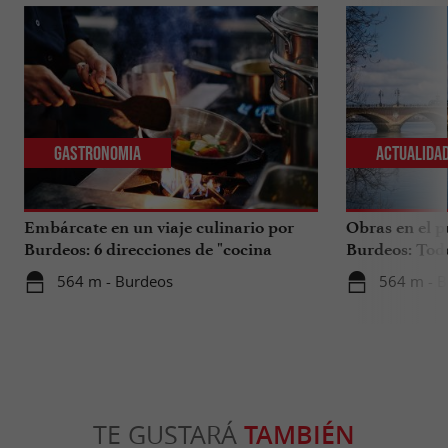
Gastronomia
Actualida
Embárcate en un viaje culinario por
Obras en el p
Burdeos: 6 direcciones de "cocina
Burdeos: Tod
internacional"
tus viajes en 
564 m - Burdeos
564 m - 
TE GUSTARÁ
TAMBIÉN