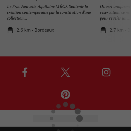
Le Frac Nouvelle-Aquitaine MÉCA Soutenir la
Ouvert uniquemen
création contemporaine par la constitution d’une
réservation, ce mu
collection ...
pour révéler un ...
2,6 km - Bordeaux
2,7 km - 