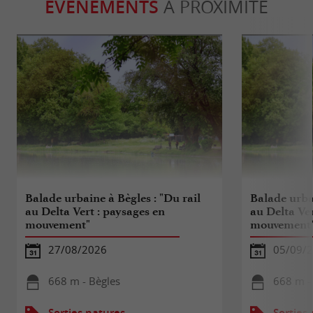
ÉVÈNEMENTS
À PROXIMITÉ
Balade urbaine à Bègles : "Du rail
Balade urbai
au Delta Vert : paysages en
au Delta Ver
mouvement"
mouvement
27/08/2026
05/09/
668 m - Bègles
668 m -
Sorties natures
Sorties