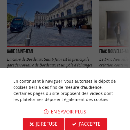
Gare Saint-Jean
Frac Nouvelle-Aqu
La Gare de Bordeaux Saint-Jean est la principale
Le Frac Nouvelle
gare ferroviaire de Bordeaux et un pôle d'échanges
création contempo
majeur de la ...
collection ...
En continuant à naviguer, vous autorisez le dépôt de
2,4 km - Bordeaux
2,6 km - 
cookies tiers à des fins de
mesure d'audience
.
Certaines pages du site proposent des
vidéos
dont
les plateformes déposent également des cookies.
EN SAVOIR PLUS
JE REFUSE
J'ACCEPTE
NOUS AVONS TESTÉ
POUR VOUS