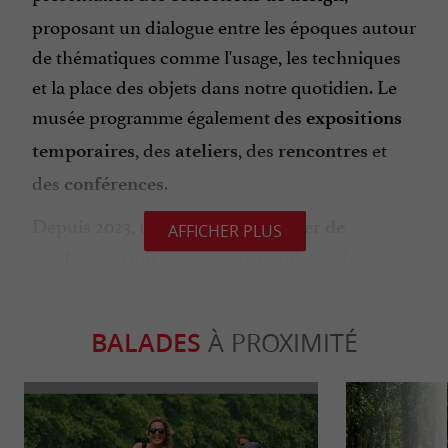
proposant un dialogue entre les époques autour
de thématiques comme l'usage, les techniques
et la place des objets dans notre quotidien. Le
musée programme également des
expositions
, des
, des
et
temporaires
ateliers
rencontres
des
.
conférences
Depuis 2023, un important
chantier de
AFFICHER PLUS
a permis de réunir les deux
modernisation
bâtiments classés, avec une réouverture
partielle en avril 2026 — accueil, boutique,
BALADES
À PROXIMITÉ
restaurant et nouveaux espaces d'exposition —
et une ouverture complète prévue courant 2027.