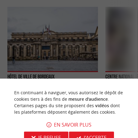
Hôtel de Ville de Bordeaux
Centre National J
L' Hôtel de Ville de Bordeaux, également connu
Le site vous plonge
sous le nom de Palais Rohan, est l' un des
Centre National J
En continuant à naviguer, vous autorisez le dépôt de
monuments les plus ...
Documentation ...
cookies tiers à des fins de
mesure d'audience
.
Certaines pages du site proposent des
vidéos
dont
133 m - Bordeaux
146 m - B
les plateformes déposent également des cookies.
EN SAVOIR PLUS
JE REFUSE
J'ACCEPTE