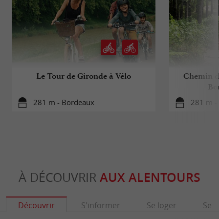
VOUS ÊTES LE PROPRIÉTAIRE
DE CET ÉTABLISSEMENT ?
PRENEZ LE CONTRÔLE DE VOTRE FICHE
ET MODIFIEZ LA SELON VOS DÉSIRS...
Le Tour de Gironde à Vélo
Chemin d
Bo
281 m - Bordeaux
281 m -
À DÉCOUVRIR
AUX ALENTOURS
Découvrir
S'informer
Se loger
Se r