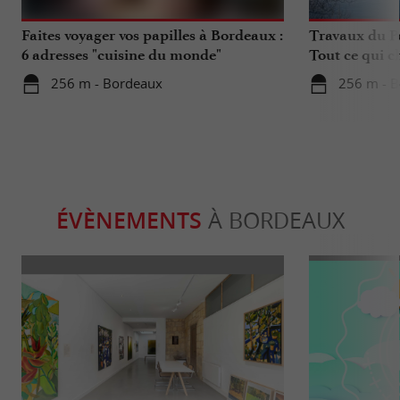
Faites voyager vos papilles à Bordeaux :
Travaux du Po
6 adresses "cuisine du monde"
Tout ce qui c
déplacements 
256 m - Bordeaux
256 m - 
ÉVÈNEMENTS
À BORDEAUX