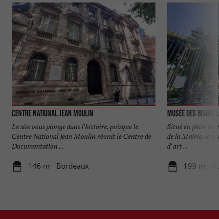
Centre National Jean Moulin
Musée des Beaux 
Le site vous plonge dans l’histoire, puisque le
Situé en plein cen
Centre National Jean Moulin réunit le Centre de
de la Mairie, le M
Documentation ...
d' art ...
146 m - Bordeaux
199 m - B