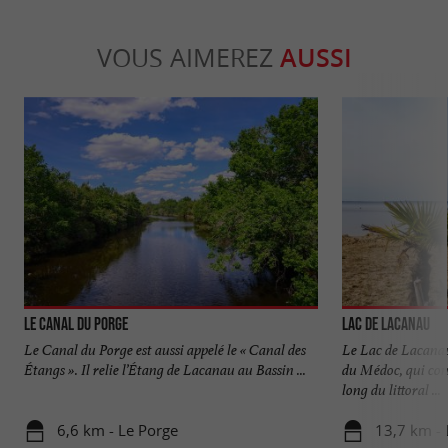
VOUS AIMEREZ
AUSSI
Le canal du Porge
Lac de Lacanau
Le Canal du Porge est aussi appelé le « Canal des
Le Lac de Lacanau 
Étangs ». Il relie l’Étang de Lacanau au Bassin ...
du Médoc, qui con
long du littoral ...
6,6 km - Le Porge
13,7 km -