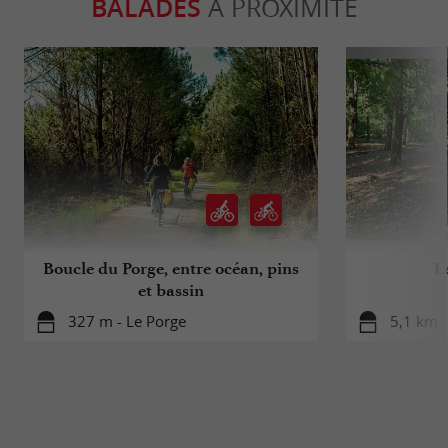
BALADES
À PROXIMITÉ
Boucle du Porge, entre océan, pins
L
et bassin
327 m - Le Porge
5,1 km -