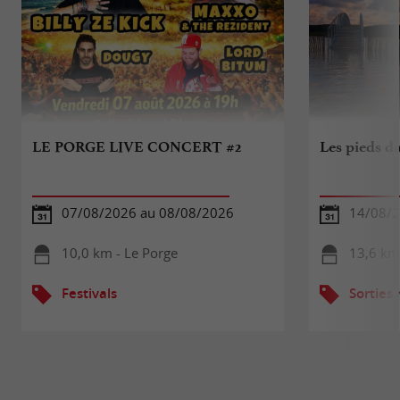
LE PORGE LIVE CONCERT #2
Les pieds d
07/08/2026 au 08/08/2026
14/08/
10,0 km - Le Porge
13,6 km
Festivals
Sorties