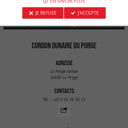
EN SAVOIR PLUS
JE REFUSE
J'ACCEPTE
CORDON DUNAIRE DU PORGE
ADRESSE
Le Porge-Océan
33680 Le Proge
CONTACTS
Tél. :
+33 5 56 26 50 15