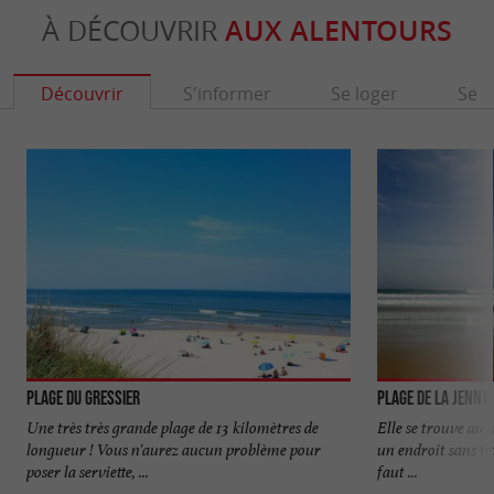
À DÉCOUVRIR
AUX ALENTOURS
Découvrir
S'informer
Se loger
Se r
Plage du Gressier
Plage de la Jenny
Une très très grande plage de 13 kilomètres de
Elle se trouve au s
longueur ! Vous n'aurez aucun problème pour
un endroit sans tex
poser la serviette, ...
faut ...