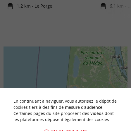
1,2 km - Le Porge
6,1 km - L
En continuant à naviguer, vous autorisez le dépôt de
cookies tiers à des fins de
mesure d'audience
.
Certaines pages du site proposent des
vidéos
dont
les plateformes déposent également des cookies.