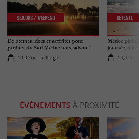
Séjours / Weekend
Détente
De bonnes idées et activités pour
Médoc plein 
profiter du Sud Médoc hors saison !
journée, à la 
Bordelais !
10,0 km - Le Porge
10,0 km -
ÉVÈNEMENTS
À PROXIMITÉ