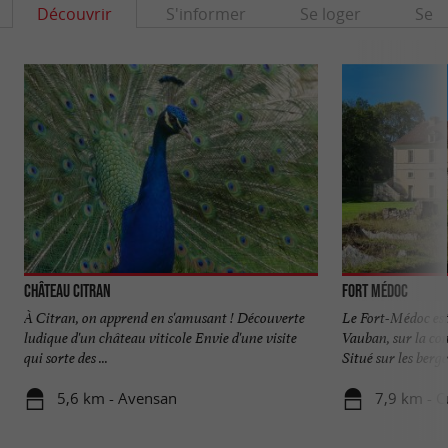
Découvrir
S'informer
Se loger
Se r
Château Citran
Fort Médoc
À Citran, on apprend en s'amusant ! Découverte
Le Fort-Médoc est 
ludique d'un château viticole Envie d'une visite
Vauban, sur la c
qui sorte des ...
Situé sur les berges
5,6 km - Avensan
7,9 km - 