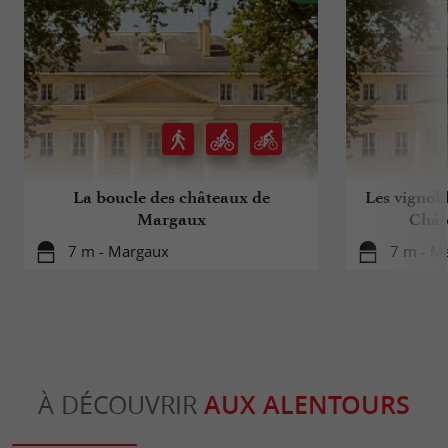
La boucle des châteaux de
Les vignobl
Margaux
Chât
7 m - Margaux
7 m - M
À DÉCOUVRIR
AUX ALENTOURS