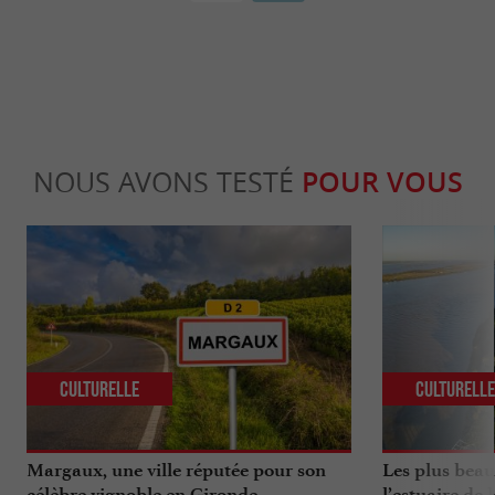
NOUS AVONS TESTÉ
POUR VOUS
Culturelle
Culturell
Margaux, une ville réputée pour son
Les plus beau
célèbre vignoble en Gironde
l’estuaire de 