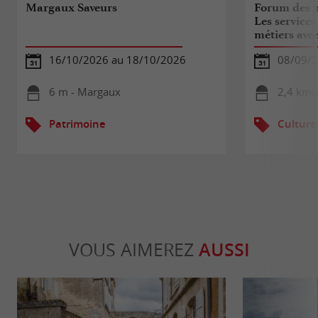
Margaux Saveurs
Forum des m
Les services
métiers avec
16/10/2026 au 18/10/2026
08/09/
6 m - Margaux
2,4 km 
Patrimoine
Culture
VOUS AIMEREZ
AUSSI