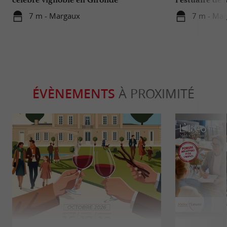
7 m - Margaux
7 m - Ma
ÉVÈNEMENTS
À PROXIMITÉ