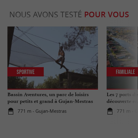
NOUS AVONS TESTÉ
POUR VOUS
Sportive
Familiale
Bassin Aventures, un parc de loisirs
Les 7 ports d
pour petits et grand à Gujan-Mestras
découverte en
771 m - Gujan-Mestras
771 m - G