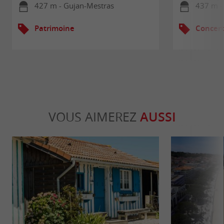
427 m - Gujan-Mestras
437 m -
Patrimoine
Concert
VOUS AIMEREZ
AUSSI