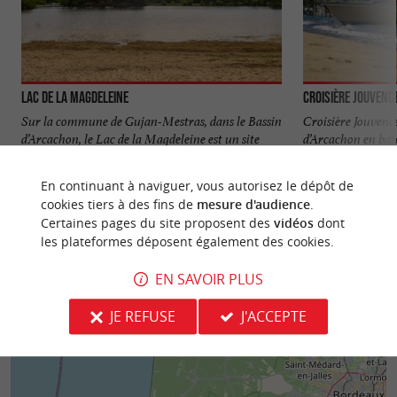
Lac de la Magdeleine
Croisière Jouvenc
Sur la commune de Gujan-Mestras, dans le Bassin
Croisière Jouvence
d’Arcachon, le Lac de la Magdeleine est un site
d’Arcachon en batea
familial, dans un ...
guidée du ...
En continuant à naviguer, vous autorisez le dépôt de
3,0 km - Gujan-Mestras
3,0 km - 
cookies tiers à des fins de
mesure d'audience
.
Certaines pages du site proposent des
vidéos
dont
les plateformes déposent également des cookies.
EN SAVOIR PLUS
JE REFUSE
J'ACCEPTE