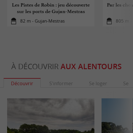
Les Pistes de Robin : jeu découverte
Par les che
sur les ports de Gujan-Mestras
82 m - Gujan-Mestras
805 m -
À DÉCOUVRIR
AUX ALENTOURS
Découvrir
S'informer
Se loger
Se r