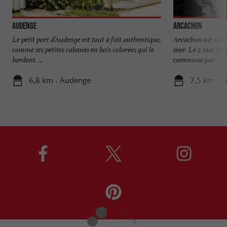
Audenge
Arcachon
Le petit port d’Audenge est tout à fait authentique,
Arcachon est née a
comme ses petites cabanes en bois colorées qui le
mer. Le 2 mai 1857
bordent. ...
commune par ...
6,8 km - Audenge
7,5 km - 