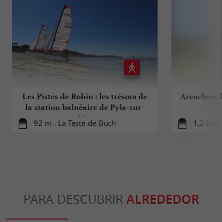
Les Pistes de Robin : les trésors de
Arcachon, 
la station balnéaire de Pyla-sur-
Mer
92 m - La Teste-de-Buch
1,2 km 
PARA DESCUBRIR
ALREDEDOR