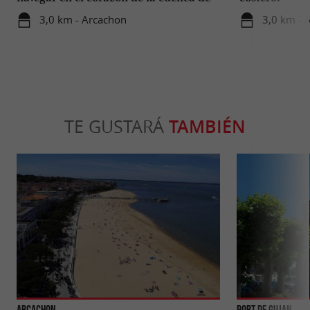
Arcachon.
3,0 km - Arcachon
3,0 km - 
TE GUSTARÁ
TAMBIÉN