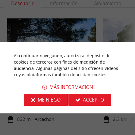
Descubrir
Información
Alojamiento
Al continuar navegando, autoriza al depósito de
cookies de terceros con fines de
medición de
audiencia
. Algunas páginas del sitio ofrecen
vídeos
cuyas plataformas también depositan cookies.
Plage du Moulleau
Plage du Pereire
MÁS INFORMACIÓN
Situada en el extremo sur del municipio de
Esta playa se encu
ME NIEGO
ACCEPTO
Arcachon, esta zona ofrece una hermosa vista de
Es tranquila y a l
toda la bahía. Nadar es ...
zonas de ...
832 m - Arcachon
2,3 km - 