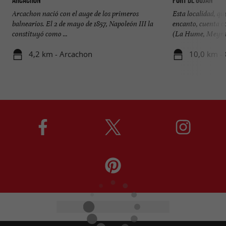
Arcachon
Port de Gujan
Arcachon nació con el auge de los primeros
Esta localidad, q
balnearios. El 2 de mayo de 1857, Napoleón III la
encanto, cuenta c
constituyó como ...
(La Hume, Meyran
4,2 km - Arcachon
10,0 km -