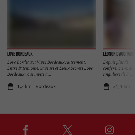
Love Bordeaux
Léonor d'Aquitaine
Love Bordeaux : Vivez Bordeaux Autrement,
Depuis plus de vi
Entre Patrimoine, Saveurs et Lieux Secrets Love
conférencière, dé
Bordeaux vous invite à ...
singulière de la ...
1,2 km - Bordeaux
31,4 km - 