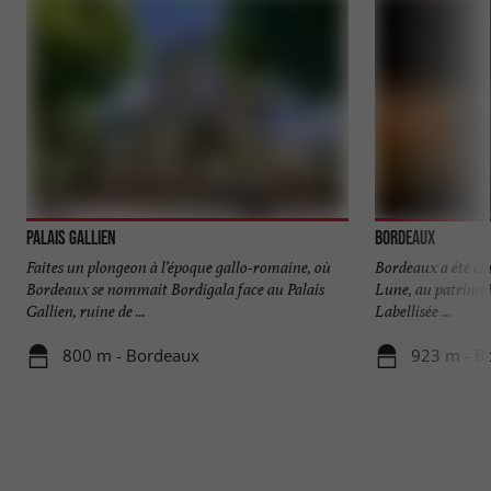
Palais Gallien
Bordeaux
Faites un plongeon à l’époque gallo-romaine, où
Bordeaux a été cla
Bordeaux se nommait Bordigala face au Palais
Lune, au patrimoi
Gallien, ruine de ...
Labellisée ...
800 m - Bordeaux
923 m - B