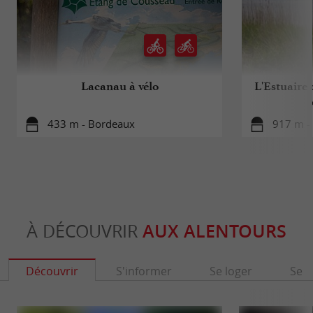
Lacanau à vélo
L'Estuaire 
433 m - Bordeaux
917 m -
À DÉCOUVRIR
AUX ALENTOURS
Découvrir
S'informer
Se loger
Se r