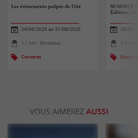
Les événements pulpés de l'été
SUMMER E
Édition | 2
24/06/2026 au 31/08/2026
28/05/2
1,1 km - Bordeaux
1,3 km 
Concerts
Exposit
VOUS AIMEREZ
AUSSI