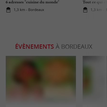
6 adresses "cuisine du monde"
Tout ce qui c
déplacements 
1,3 km - Bordeaux
1,3 km - 
ÉVÈNEMENTS
À BORDEAUX