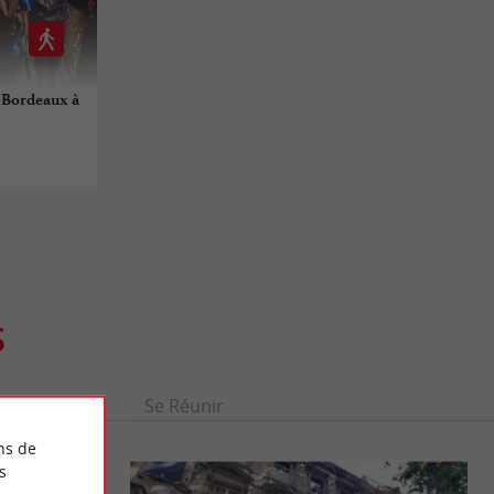
 Bordeaux à
S
Se divertir
Se Réunir
ns de
s