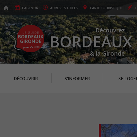
L'
AGENDA
ADRESSES
UTILES
CARTE
TOURISTIQUE
Découvrez
BORDEAUX
& la Gironde
DÉCOUVRIR
S'INFORMER
SE LOGE