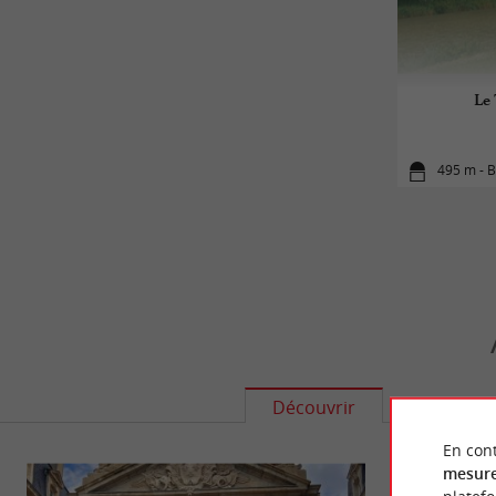
Le 
495 m - 
Découvrir
S'informe
En cont
mesure