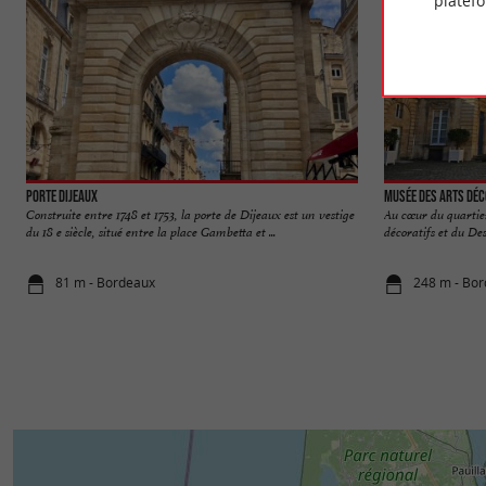
platef
Porte Dijeaux
Musée des Arts Déc
Construite entre 1748 et 1753, la porte de Dijeaux est un vestige
Au cœur du quartier
du 18 e siècle, situé entre la place Gambetta et ...
décoratifs et du De
81 m - Bordeaux
248 m - Bo