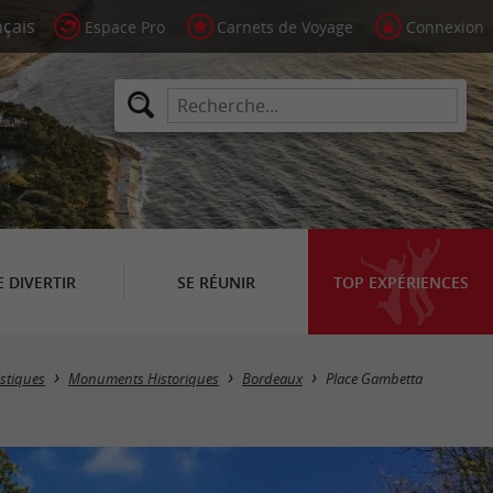
Espace Pro
Carnets de Voyage
Connexion
E DIVERTIR
SE RÉUNIR
TOP EXPÉRIENCES
istiques
Monuments Historiques
Bordeaux
Place Gambetta