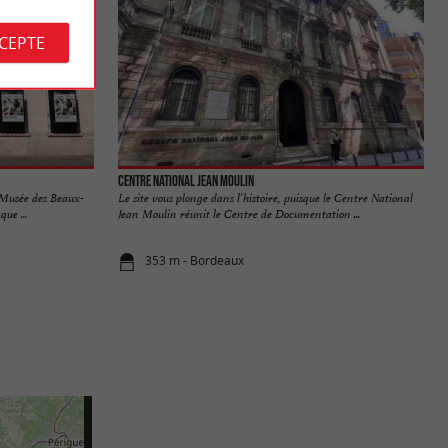
CCEPTE
Centre National Jean Moulin
 Musée des Beaux-
Le site vous plonge dans l’histoire, puisque le Centre National
ue ...
Jean Moulin réunit le Centre de Documentation ...
353 m - Bordeaux