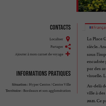
Contacts
França
La Place G
Localiser
siècle. A
Partager
sous l'imp
Ajouter à mon carnet de voyage
encadrée p
par des ar
Informations pratiques
visuelle. 
Hyper Centre / Centre Ville
Au-delà de
Situation :
Bordeaux et son agglomération
Territoire :
ville à de
. Ce p
2021