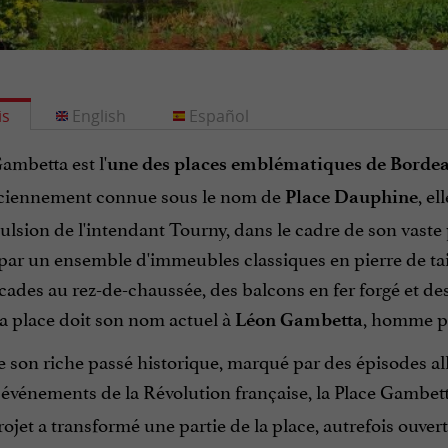
is
English
Español
ambetta est l'
une des places emblématiques de Borde
nciennement connue sous le nom de
, e
Place Dauphine
ulsion de l'intendant Tourny, dans le cadre de son vaste
ar un ensemble d'immeubles classiques en pierre de tail
cades au rez-de-chaussée, des balcons en fer forgé et d
La place doit son nom actuel à
, homme po
Léon Gambetta
 son riche passé historique, marqué par des épisodes all
s événements de la Révolution française, la Place Gambe
rojet a transformé une partie de la place, autrefois ouver