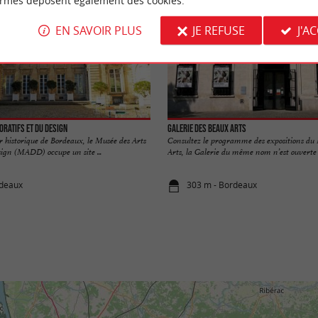
ormes déposent également des cookies.
EN SAVOIR PLUS
JE REFUSE
J'A
oratifs et du Design
Galerie des Beaux Arts
 historique de Bordeaux, le Musée des Arts
Consultez le programme des expositions du
sign (MADD) occupe un site ...
Arts, la Galerie du même nom n’est ouverte q
rdeaux
303 m - Bordeaux