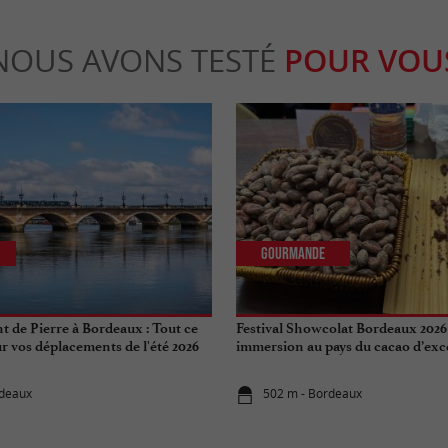
NOUS AVONS TESTÉ
POUR VOU
Gourmande
t de Pierre à Bordeaux : Tout ce
Festival Showcolat Bordeaux 2026
r vos déplacements de l'été 2026
immersion au pays du cacao d’exc
rdeaux
502 m - Bordeaux