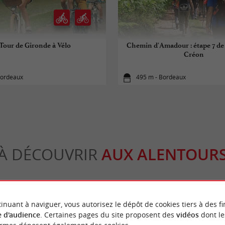
Tour de Gironde à Vélo
Chemin d'Amadour : étape 7 de
Créon
Bordeaux
495 m - Bordeaux
À DÉCOUVRIR
AUX ALENTOUR
r
Se loger
Se restaurer
Déguster
inuant à naviguer, vous autorisez le dépôt de cookies tiers à des fi
 d'audience
. Certaines pages du site proposent des
vidéos
dont le