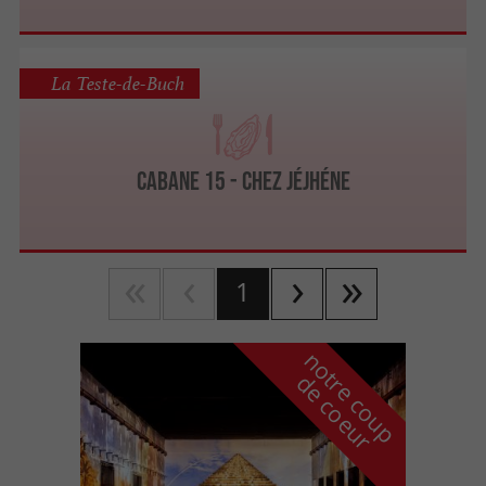
La Teste-de-Buch
Cabane 15 - Chez Jéjhéne
1
n
o
t
e
c
o
u
p
e
c
o
e
u
r
d
r