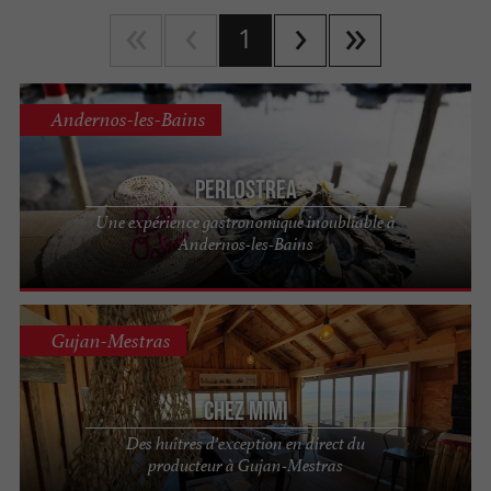
1
Andernos-les-Bains
Perlostrea
Une expérience gastronomique inoubliable à
Andernos-les-Bains
Gujan-Mestras
Chez MiMi
Des huîtres d’exception en direct du
producteur à Gujan-Mestras