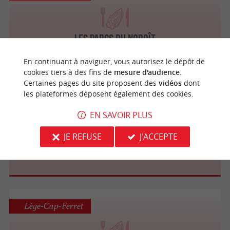
Les Parcs du Noroît
En continuant à naviguer, vous autorisez le dépôt de
cookies tiers à des fins de
mesure d'audience
.
Certaines pages du site proposent des
vidéos
dont
les plateformes déposent également des cookies.
Lège-Cap-Ferret
EN SAVOIR PLUS
JE REFUSE
J'ACCEPTE
Cabane 24
Lège-Cap-Ferret