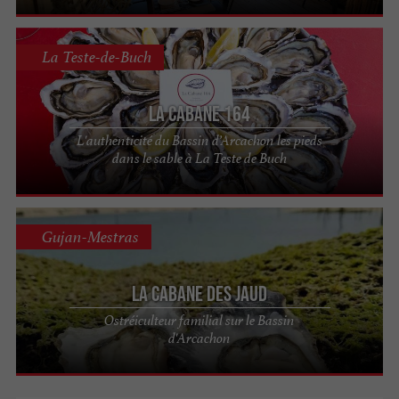
La Teste-de-Buch
La Cabane 164
L'authenticité du Bassin d’Arcachon les pieds
dans le sable à La Teste de Buch
Gujan-Mestras
La Cabane des Jaud
Ostréiculteur familial sur le Bassin
d'Arcachon