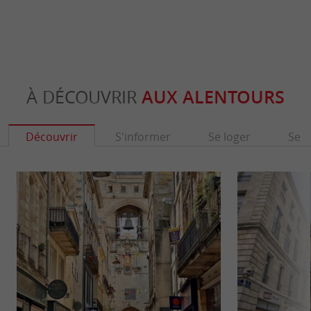
À DÉCOUVRIR
AUX ALENTOURS
Découvrir
S'informer
Se loger
Se r