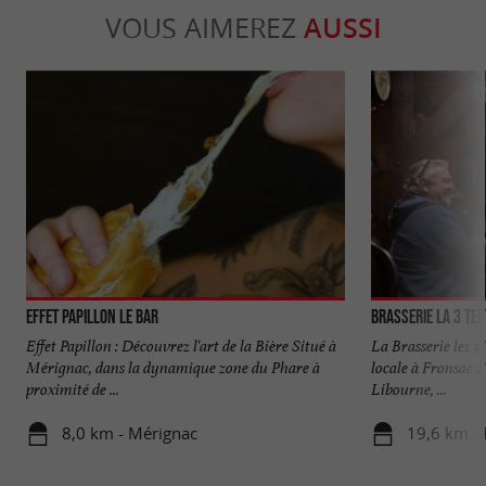
VOUS AIMEREZ
AUSSI
Effet Papillon Le Bar
Brasserie la 3 Te
Effet Papillon : Découvrez l'art de la Bière Situé à
La Brasserie les 3 
Mérignac, dans la dynamique zone du Phare à
locale à Fronsac E
proximité de ...
Libourne, ...
8,0 km - Mérignac
19,6 km - 