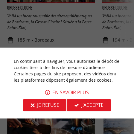
Grosse Cloche
Grosse Cloche
Voilà un incontournable des sites emblématiques
Voilà un incontou
de Bordeaux, la Grosse Cloche ! Située à la Porte
de Bordeaux, la Gr
Saint-Éloi, ...
Saint-Éloi, ...
185 m - Bordeaux
194 m - B
En continuant à naviguer, vous autorisez le dépôt de
cookies tiers à des fins de
mesure d'audience
.
Certaines pages du site proposent des
vidéos
dont
les plateformes déposent également des cookies.
NOUS AVONS TESTÉ
POUR VOUS
EN SAVOIR PLUS
JE REFUSE
J'ACCEPTE