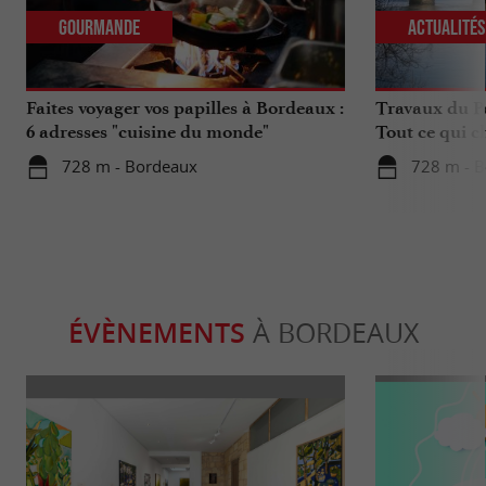
Gourmande
Actualité
Faites voyager vos papilles à Bordeaux :
Travaux du Po
6 adresses "cuisine du monde"
Tout ce qui c
déplacements 
728 m - Bordeaux
728 m - 
ÉVÈNEMENTS
À BORDEAUX