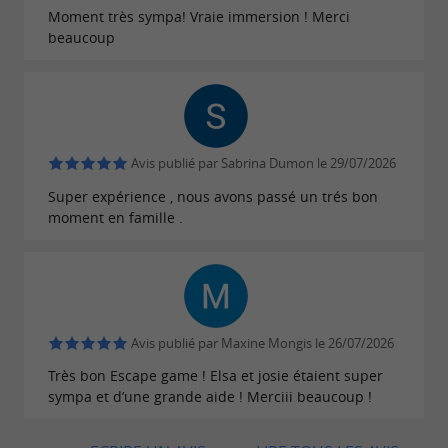
mènerez une investigation en relevant
Moment très sympa! Vraie immersion ! Merci
des défis
beaucoup
et en résolvant
des énigmes.
Un jeu de piste en
et complètement immersif, pour de
plein air
nombreux souvenirs créés et
fous rires
partagés !
Avis publié par Sabrina Dumon le 29/07/2026
Super expérience , nous avons passé un trés bon
moment en famille .
Avis publié par Maxine Mongis le 26/07/2026
Très bon Escape game ! Elsa et josie étaient super
sympa et d’une grande aide ! Merciii beaucoup !