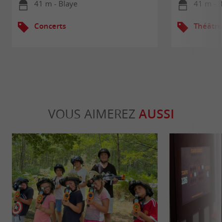
41 m - Blaye
41 m - 
Concerts
Théâtre
VOUS AIMEREZ
AUSSI