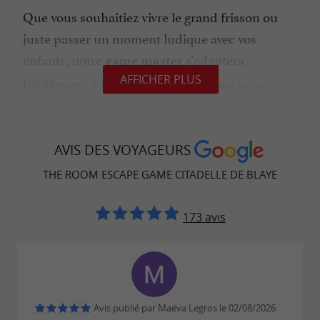
Que vous souhaitiez vivre le grand frisson ou
juste passer un moment ludique avec vos
enfants, notre
s'adaptera
game master
AFFICHER PLUS
habilement à la situation ! Composez votre
et venez tenter notre
équipe de 3 ou 6 joueurs
escape game !
AVIS DES VOYAGEURS
THE ROOM ESCAPE GAME CITADELLE DE BLAYE
The Room, un Explor Games unique au
coeur de la Citadelle
173 avis
Au cœur de ses ruelles, plongez dans l'histoire
de la Citadelle de Blaye grâce à un j
eu
! Avec
d'aventure et d'exploration scénarisé
votre équipe et muni d'une tablette, vous
Avis publié par Maëva Legros le 02/08/2026