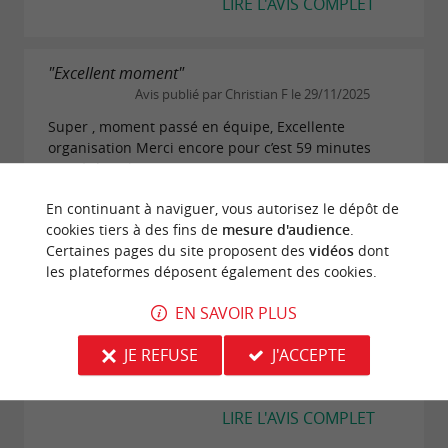
LIRE L'AVIS COMPLET
"Excellent moment"
Avis publié par Christian F le 29/11/2025
Super , moment passé en équipe, Excellente
organisation Merci encore pour c’est 59 minutes
passé dans les cachots . Merci
LIRE L'AVIS COMPLET
En continuant à naviguer, vous autorisez le dépôt de
cookies tiers à des fins de
mesure d'audience
.
Certaines pages du site proposent des
vidéos
dont
"Original et personnalisé"
les plateformes déposent également des cookies.
Avis publié par daviaul le 10/11/2025
EN SAVOIR PLUS
Super, on a adoré ! Des frissons et beaucoup de
rigolade. Je recommande à 100 % pour un moment
JE REFUSE
J'ACCEPTE
ludique et une belle immersion dans la citadelle.
Bravo !
LIRE L'AVIS COMPLET