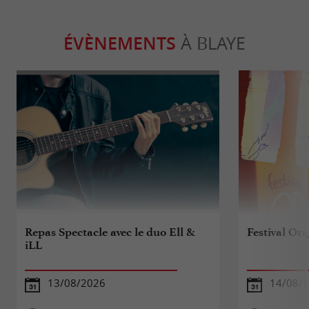
ÉVÈNEMENTS
À BLAYE
Repas Spectacle avec le duo Ell &
Festival Ora
iLL
13/08/2026
14/08/2