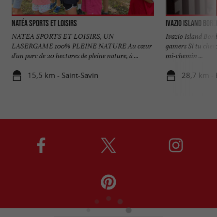
Natéa sports et loisirs
Ivazio Island Bor
NATEA SPORTS ET LOISIRS, UN
Ivazio Island Bord
LASERGAME 100% PLEINE NATURE Au cœur
gamers Si tu cher
d'un parc de 20 hectares de pleine nature, à ...
mi-chemin ...
15,5 km - Saint-Savin
28,7 km -