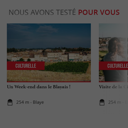
NOUS AVONS TESTÉ
POUR VOUS
Culturelle
Culturell
Un Week-end dans le Blayais !
Visite de la C
254 m - Blaye
254 m - B