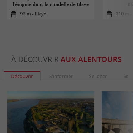
l'énigme dans la citadelle de Blaye
Bl
92 m - Blaye
210 m -
À DÉCOUVRIR
AUX ALENTOURS
Découvrir
S'informer
Se loger
Se r