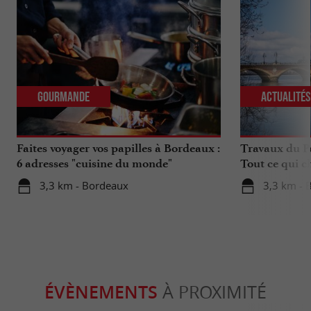
Gourmande
Actualité
Faites voyager vos papilles à Bordeaux :
Travaux du Po
6 adresses "cuisine du monde"
Tout ce qui c
déplacements 
3,3 km - Bordeaux
3,3 km - 
ÉVÈNEMENTS
À PROXIMITÉ