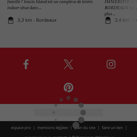
famille ? Ivazio Island est un complexe de loisirs
IMMERSIVE À V
indoor situé dans ...
BORDEAUX Les Bas
plus ...
3,3 km - Bordeaux
3,4 km - 
espace pro
mentions légales
plan du site
faire un lien