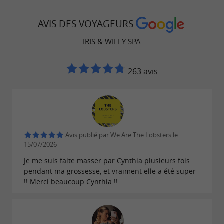
s’impose comme une
Bouscat
adresse
pour tous ceux qui
incontournable
AVIS DES VOYAGEURS
recherchent une activité bien-être en famille à
IRIS & WILLY SPA
Bordeaux. Un lieu où
,
,
détente
sécurité
et
se
professionnalisme
bienveillance
263 avis
rencontrent pour offrir des instants précieux à
toutes les générations.
Avis publié par We Are The Lobsters le
15/07/2026
Je me suis faite masser par Cynthia plusieurs fois
pendant ma grossesse, et vraiment elle a été super
!! Merci beaucoup Cynthia !!