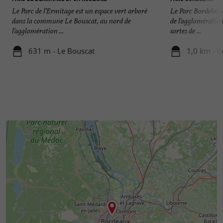
Le Parc de l’Ermitage est un espace vert arboré
Le Parc Bordelais
dans la commune Le Bouscat, au nord de
de l’agglomération 
l’agglomération ...
sortes de ...
631 m - Le Bouscat
1,0 km - 