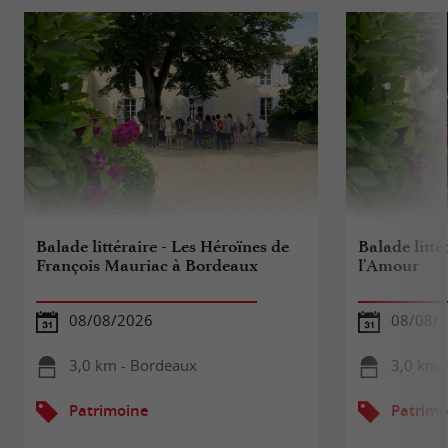
Balade littéraire - Les Héroïnes de
Balade litté
François Mauriac à Bordeaux
l'Amour
08/08/2026
08/08/
3,0 km - Bordeaux
3,0 km 
Patrimoine
Patrimo