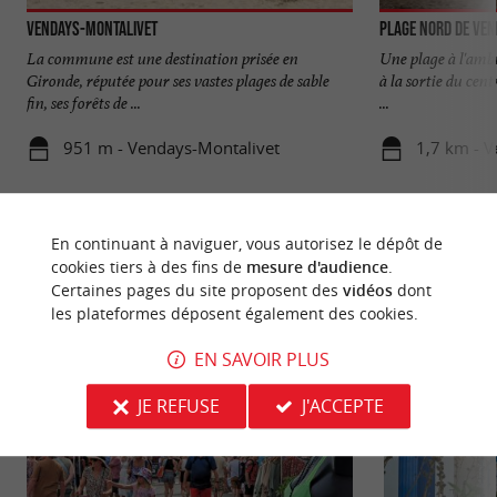
Vendays-Montalivet
Plage Nord de Ve
La commune est une destination prisée en
Une plage à l'ambi
Gironde, réputée pour ses vastes plages de sable
à la sortie du cent
fin, ses forêts de ...
...
951 m - Vendays-Montalivet
1,7 km - 
En continuant à naviguer, vous autorisez le dépôt de
cookies tiers à des fins de
mesure d'audience
.
Certaines pages du site proposent des
vidéos
dont
NOUS AVONS TESTÉ
POUR VOUS
les plateformes déposent également des cookies.
EN SAVOIR PLUS
JE REFUSE
J'ACCEPTE