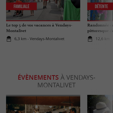
Familiale
Détente
Le top 5 de vos vacances à Vendays-
Randonnée en
Montalivet
pittoresque de
artisans et hu
6,3 km - Vendays-Montalivet
12,6 km - 
ÉVÈNEMENTS
À VENDAYS-
MONTALIVET