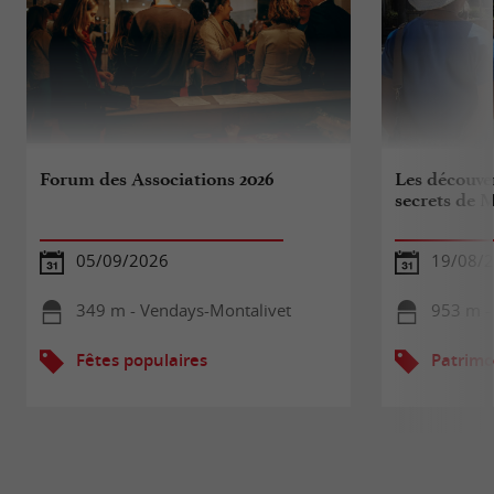
Forum des Associations 2026
Les découver
secrets de M
05/09/2026
19/08/
349 m - Vendays-Montalivet
953 m -
Fêtes populaires
Patrimo