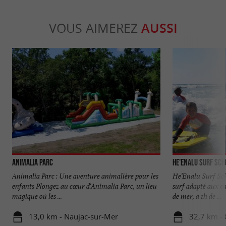
VOUS AIMEREZ
AUSSI
Animalia Parc
He'enalu Surf Sch
Animalia Parc : Une aventure animalière pour les
He’Enalu Surf Sch
enfants Plongez au cœur d'Animalia Parc, un lieu
surf adapté aux e
magique où les ...
de mer, à 1h de ...
13,0 km - Naujac-sur-Mer
32,7 km - 