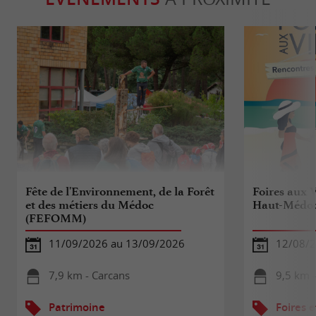
Fête de l'Environnement, de la Forêt
Foires aux 
et des métiers du Médoc
Haut-Médo
(FEFOMM)
11/09/2026 au 13/09/2026
12/08/
7,9 km - Carcans
9,5 km 
Patrimoine
Foires e