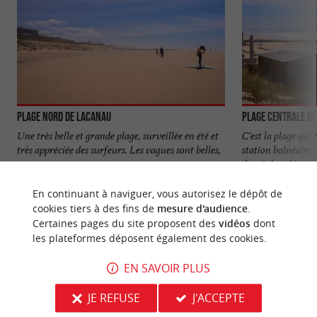
Plage Nord de Lacanau
Plage Centrale d
Une très belle et grande plage, surveillée en été et
C'est la plage qui 
très appréciée des surfeurs. Les vagues sont belles,
station balnéaire
...
depuis la table ...
623 m - Lacanau
1,1 km - 
En continuant à naviguer, vous autorisez le dépôt de
cookies tiers à des fins de
mesure d'audience
.
Certaines pages du site proposent des
vidéos
dont
les plateformes déposent également des cookies.
EN SAVOIR PLUS
NOUS AVONS TESTÉ
POUR VOUS
JE REFUSE
J'ACCEPTE