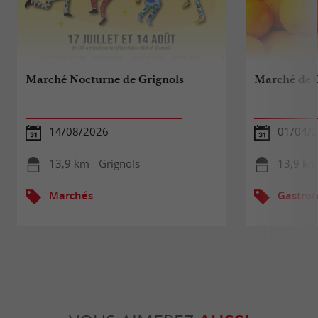
Marché Nocturne de Grignols
Marché de G
14/08/2026
01/04/2
13,9 km - Grignols
13,9 km 
Marchés
Gastron