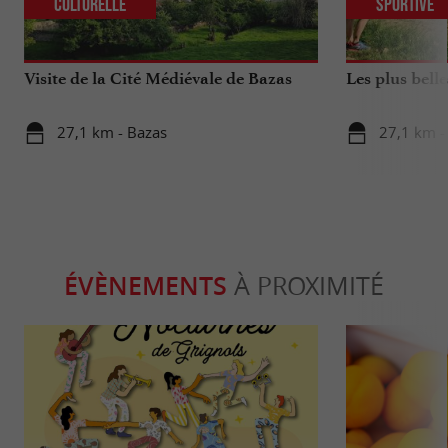
Culturelle
Sportive
Visite de la Cité Médiévale de Bazas
Les plus bell
27,1 km - Bazas
27,1 km -
ÉVÈNEMENTS
À PROXIMITÉ