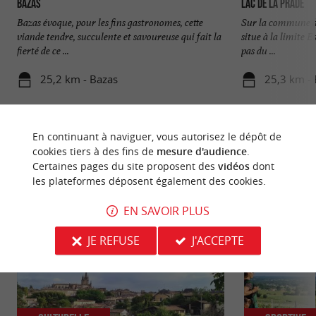
Bazas
Lac de la Prade
Bazas évoque, pour les fins gastronomes, cette
Sur la commune de
viande tendre, succulente et savoureuse qui fait la
situe à la limite E
fierté de ce ...
pas du ...
25,2 km - Bazas
25,3 km -
En continuant à naviguer, vous autorisez le dépôt de
cookies tiers à des fins de
mesure d'audience
.
Certaines pages du site proposent des
vidéos
dont
les plateformes déposent également des cookies.
NOUS AVONS TESTÉ
POUR VOUS
EN SAVOIR PLUS
JE REFUSE
J'ACCEPTE