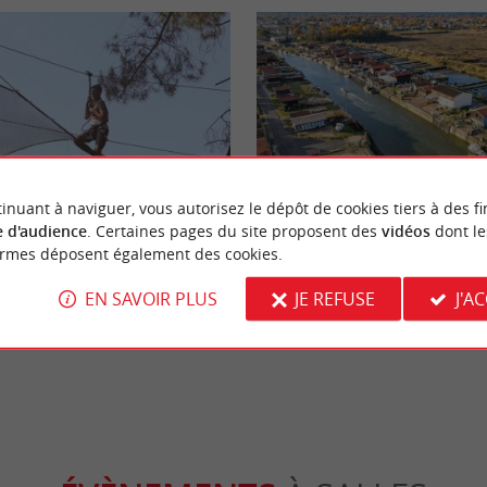
Familiale
inuant à naviguer, vous autorisez le dépôt de cookies tiers à des fi
 d'audience
. Certaines pages du site proposent des
vidéos
dont le
ormes déposent également des cookies.
s, un parc de loisirs pour petits
Les 7 ports de Gujan-Mestras, bal
an-Mestras
en famille
EN SAVOIR PLUS
JE REFUSE
J'A
ujan-Mestras
18,1 km - Gujan-Mestras