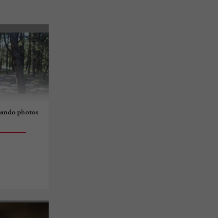
: Rando photos
s