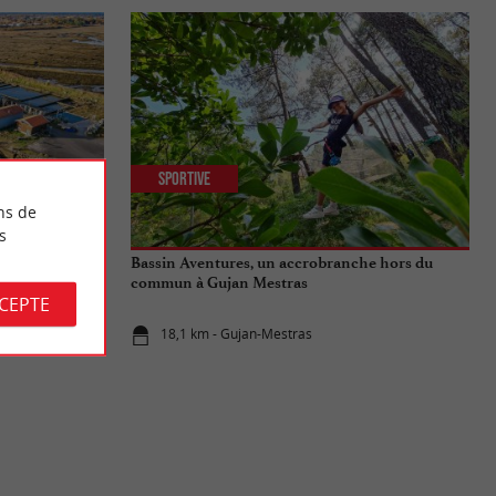
Sportive
ns de
s
ade découverte
Bassin Aventures, un accrobranche hors du
commun à Gujan Mestras
CCEPTE
18,1 km - Gujan-Mestras