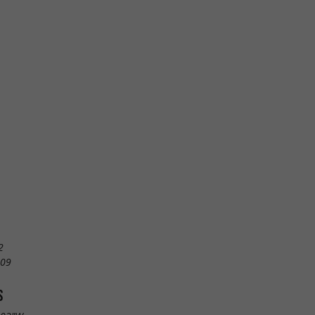
2
 09
S