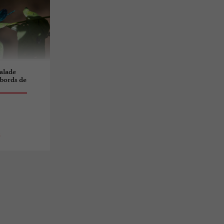
Balade
 bords de
s