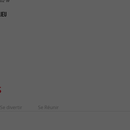
.02"W
LIEU
S
Se divertir
Se Réunir