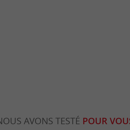
nal des Landes de Gascogne
Delta de la Leyre
e Sud-Ouest, entre forêt des Landes et
Le Delta de la Leyre est le lieu de rendez-vo
Le Parc naturel régional des ...
le Bassin d’Arcachon. Cette belle rivière a ...
lin-Béliet
14,5 km - Le Teich
NOUS AVONS TESTÉ
POUR VOU