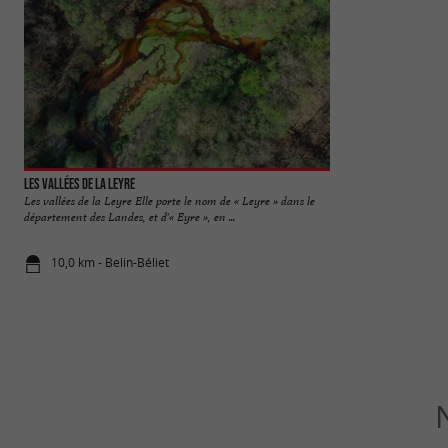
Les Vallées de la Leyre
Parc naturel régio
Les vallées de la Leyre Elle porte le nom de « Leyre » dans le
Bienvenu.e.s dans l
département des Landes, et d'« Eyre », en ...
Bassin d’Arcachon ! 
10,0 km - Belin-Béliet
10,6 km - Be