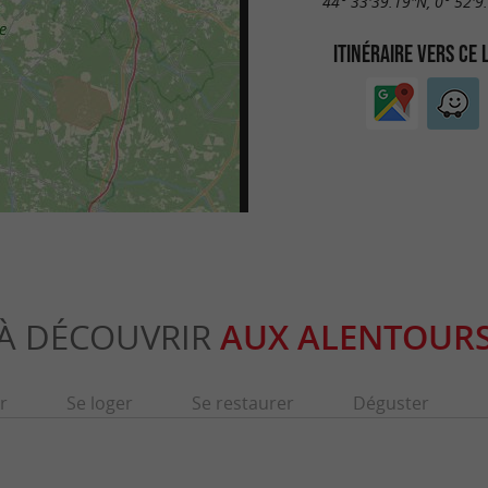
44° 33'39.19"N, 0° 52'9
ITINÉRAIRE VERS CE 
À DÉCOUVRIR
AUX ALENTOUR
r
Se loger
Se restaurer
Déguster