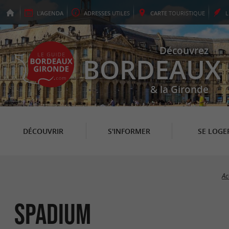
L'
AGENDA
ADRESSES
UTILES
CARTE
TOURISTIQUE
Découvrez
BORDEAUX
& la Gironde
DÉCOUVRIR
S'INFORMER
SE LOGE
Ac
Spadium