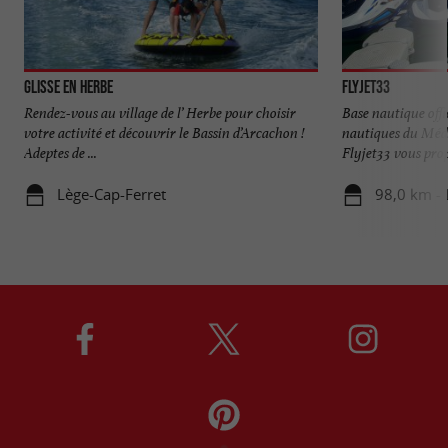
Glisse en Herbe
Flyjet33
Rendez-vous au village de l’ Herbe pour choisir
Base nautique offic
votre activité et découvrir le Bassin d’Arcachon !
nautiques du Méd
Adeptes de ...
Flyjet33 vous propo
Lège-Cap-Ferret
98,0 km -