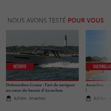
NOUS AVONS TESTÉ
POUR VOUS
Détente
Culturell
Dubourdieu Cruise : l’art de naviguer
Arcachon : un
au cœur du bassin d’Arcachon
!
6,0 km - Arcachon
6,0 km - 