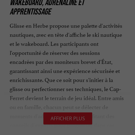
WAKEBOARD, ADRÉNALINE ET
APPRENTISSAGE
Glisse en Herbe propose une palette d'activités
nautiques, avec en tête d'affiche le ski nautique
et le wakeboard. Les participants ont
l'opportunité de réserver des sessions
encadrées par des moniteurs brevet d'État,
garantissant ainsi une expérience sécurisée et
enrichissante. Que ce soit pour s'initier à la
glisse ou perfectionner ses techniques, le Cap-
Ferret devient le terrain de jeu idéal. Entre amis
ou en famille, chacun peut se délecter de
moments d'adrénaline tout en profitant des
AFFICHER PLUS
conseils d'experts pour progresser dans ces
disciplines captivantes.