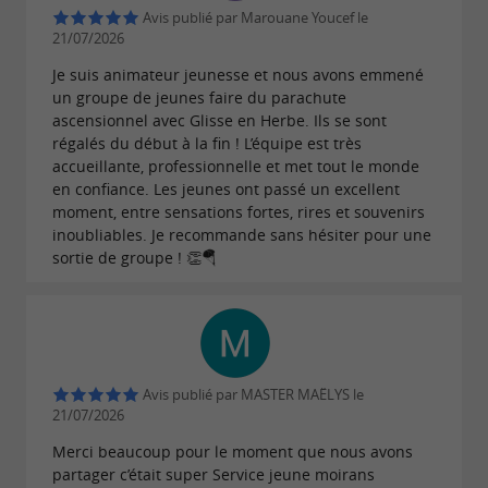
de ski nautique. Avec des sessions d'environ 12
Avis publié par Marouane Youcef le
21/07/2026
minutes, accessibles à tous les niveaux, Glisse
Je suis animateur jeunesse et nous avons emmené
en Herbe offre une expérience complète. Le
un groupe de jeunes faire du parachute
matériel, incluant ski et gilets de sécurité, est
ascensionnel avec Glisse en Herbe. Ils se sont
régalés du début à la fin ! L’équipe est très
entièrement fourni. Pour les amateurs de
accueillante, professionnelle et met tout le monde
souvenirs mémorables, l'option
en confiance. Les jeunes ont passé un excellent
moment, entre sensations fortes, rires et souvenirs
d'accompagnement sur le bateau pour capturer
inoubliables. Je recommande sans hésiter pour une
des photos et des vidéos est également
sortie de groupe ! 👏🪂
disponible, sous réserve de disponibilité,
garantissant ainsi des souvenirs impérissables
de cette aventure palpitante.
Avis publié par MASTER MAËLYS le
21/07/2026
Merci beaucoup pour le moment que nous avons
partager c’était super Service jeune moirans