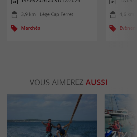
14/09/2026 au 31/12/2026
12/09/
3,9 km - Lège-Cap-Ferret
4,6 km 
Marchés
Evèneme
VOUS AIMEREZ
AUSSI