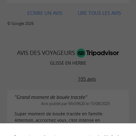
ECRIRE UN AVIS
LIRE TOUS LES AVIS
© Google 2026
AVIS DES VOYAGEURS
GLISSE EN HERBE
105 avis
"Grand moment de bouée tractée"
Avis publié par Mit59620 le 15/08/2025
Super moment de bouée tractée en famille.
Attention, accrochez vous, c'est intense en
sensation! Bravo à notre animateur qui nous a fait
vivre ce magnifique instant