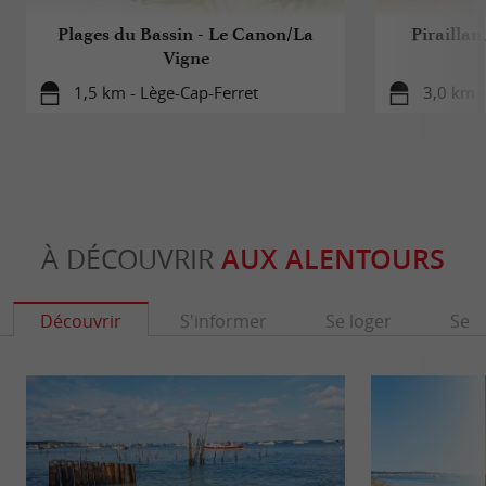
Plages du Bassin - Le Canon/La
Piraillan
Vigne
1,5 km - Lège-Cap-Ferret
3,0 km -
À DÉCOUVRIR
AUX ALENTOURS
Découvrir
S'informer
Se loger
Se r