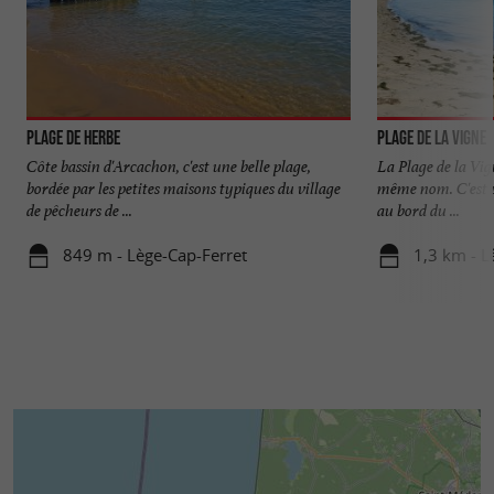
Plage de Herbe
Plage de la Vigne
Côte bassin d'Arcachon, c'est une belle plage,
La Plage de la Vig
bordée par les petites maisons typiques du village
même nom. C'est un
de pêcheurs de ...
au bord du ...
849 m - Lège-Cap-Ferret
1,3 km - L