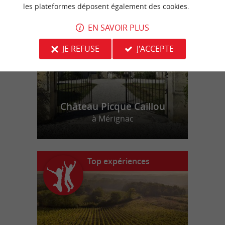
n
o
t
e
c
o
u
p
e
c
o
e
u
r
d
r
les plateformes déposent également des cookies.
EN SAVOIR PLUS
JE REFUSE
J'ACCEPTE
Château Picque Caillou
à Mérignac
Top expériences