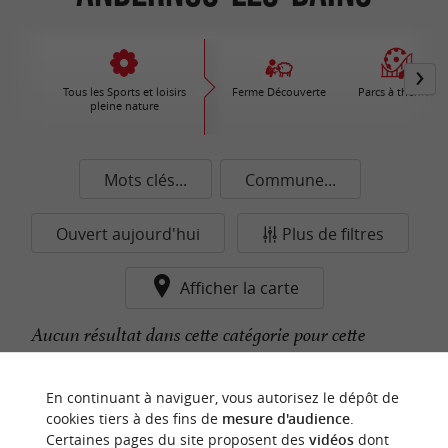
Tous les Sports et loisirs
Ferme Découverte
Parcs à thèmes
pleine nature
Mots clés...
Commune...
Ouvert aujourd'hui
Plus de filtres
Afficher la carte
Aucun résultat dans cette catégorie pour cette
commune pour le moment...
En continuant à naviguer, vous autorisez le dépôt de
cookies tiers à des fins de
mesure d'audience
.
Certaines pages du site proposent des
vidéos
dont