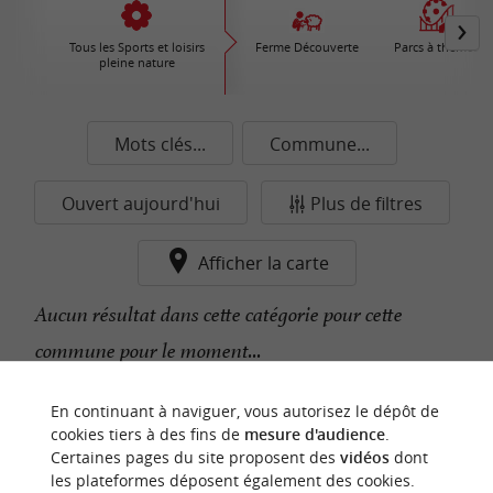
Tous les Sports et loisirs
Ferme Découverte
Parcs à thèmes
pleine nature
Mots clés...
Commune...
Ouvert aujourd'hui
Plus de filtres
Afficher la carte
Aucun résultat dans cette catégorie pour cette
commune pour le moment...
En continuant à naviguer, vous autorisez le dépôt de
n
o
t
e
c
o
u
p
e
c
o
e
u
cookies tiers à des fins de
mesure d'audience
.
r
d
r
Certaines pages du site proposent des
vidéos
dont
les plateformes déposent également des cookies.