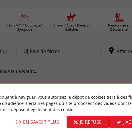
Vélo / VTT / Trottinette /
Cheval / Ânes / Poneys /
Randonnée et
Gyropode
Calèches
Découverte
hui
Plus de filtres
Affiche
pour le moment...
inuant à naviguer, vous autorisez le dépôt de cookies tiers à des fi
 d'audience
. Certaines pages du site proposent des
vidéos
dont le
ormes déposent également des cookies.
EN SAVOIR PLUS
JE REFUSE
J'A