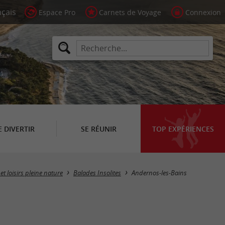
Espace Pro
Carnets de Voyage
Connexion
E DIVERTIR
SE RÉUNIR
TOP EXPÉRIENCES
Masquer la carte
et loisirs pleine nature
Balades Insolites
Andernos-les-Bains