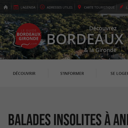
L'
AGENDA
ADRESSES
UTILES
CARTE
TOURISTIQUE
Découvrez
BORDEAUX
& la Gironde
DÉCOUVRIR
S'INFORMER
SE LOGE
Balades Insolites à A