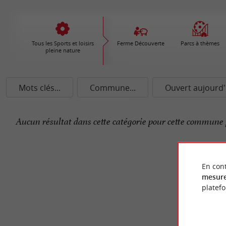
Tous les Sports et loisirs
Ferme Découverte
Parcs à thèmes
pleine nature
Mots clés...
Commune...
Ouvert aujourd'
Aucun résultat dans cette catégorie pour cette commune 
En cont
mesure
platef