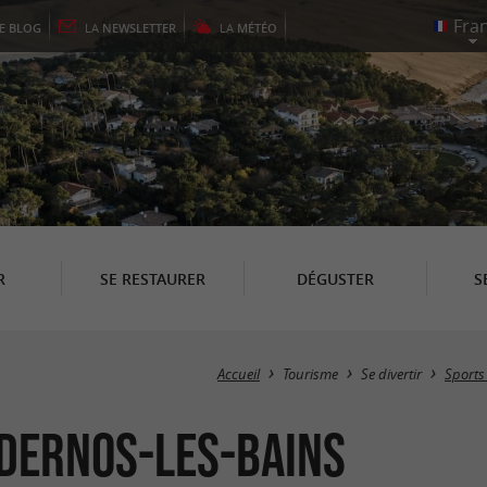
LE
BLOG
LA
NEWSLETTER
LA
MÉTÉO
R
SE RESTAURER
DÉGUSTER
S
Accueil
Tourisme
Se divertir
Sports 
ndernos-les-Bains