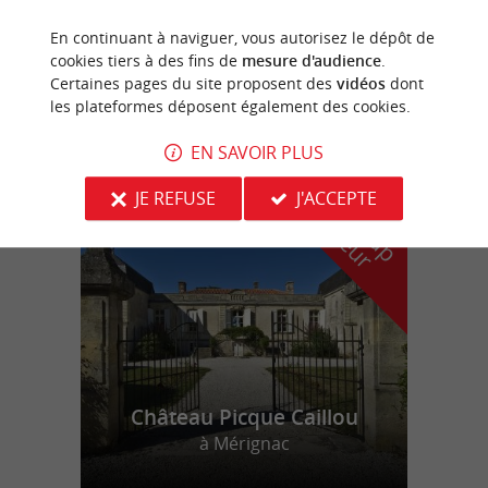
En continuant à naviguer, vous autorisez le dépôt de
Escalad'Parc
cookies tiers à des fins de
mesure d'audience
.
Certaines pages du site proposent des
vidéos
dont
les plateformes déposent également des cookies.
EN SAVOIR PLUS
n
o
t
e
c
o
u
p
e
c
o
e
u
JE REFUSE
J'ACCEPTE
r
d
r
Château Picque Caillou
à Mérignac