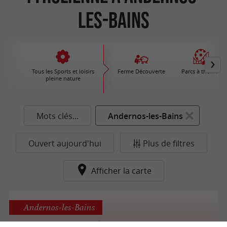
les-Bains
Tous les Sports et loisirs
Ferme Découverte
Parcs à thèmes
pleine nature
Mots clés...
Andernos-les-Bains
Ouvert aujourd'hui
Plus de filtres
Afficher la carte
Andernos-les-Bains