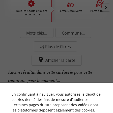
Tous les Sports et loisirs
Ferme Découverte
Parcs à thèmes
pleine nature
Mots clés...
Commune...
Plus de filtres
Afficher la carte
Aucun résultat dans cette catégorie pour cette
commune pour le moment...
En continuant à naviguer, vous autorisez le dépôt de
n
o
t
e
c
o
u
p
e
c
o
e
u
cookies tiers à des fins de
mesure d'audience
.
r
d
r
Certaines pages du site proposent des
vidéos
dont
les plateformes déposent également des cookies.