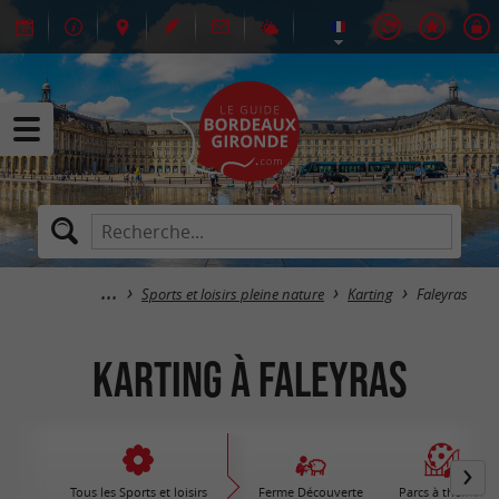
Sports et loisirs pleine nature
Karting
Faleyras
Karting à Faleyras
Tous les Sports et loisirs
Ferme Découverte
Parcs à thèmes