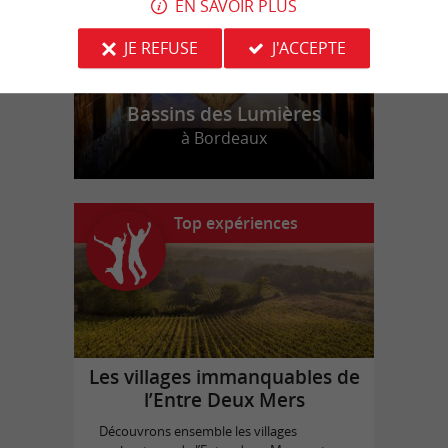
EN SAVOIR PLUS
JE REFUSE
J'ACCEPTE
Bassins des Lumières
à Bordeaux
Top expériences
Les villages immanquables de
l’Entre Deux Mers
Découvrons ensemble les villages