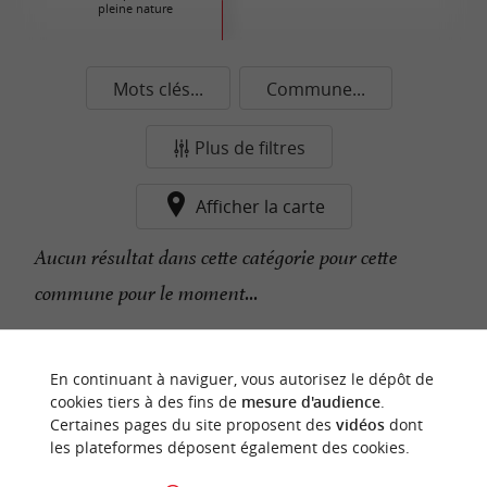
pleine nature
Mots clés...
Commune...
Plus de filtres
Afficher la carte
Aucun résultat dans cette catégorie pour cette
commune pour le moment...
n
o
t
e
c
o
u
p
e
c
o
e
u
En continuant à naviguer, vous autorisez le dépôt de
r
d
r
cookies tiers à des fins de
mesure d'audience
.
Certaines pages du site proposent des
vidéos
dont
les plateformes déposent également des cookies.