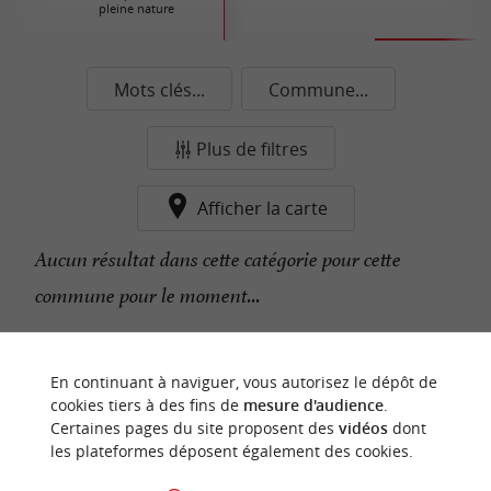
pleine nature
Mots clés...
Commune...
Plus de filtres
Afficher la carte
Aucun résultat dans cette catégorie pour cette
commune pour le moment...
n
o
t
e
c
o
u
p
e
c
o
e
u
En continuant à naviguer, vous autorisez le dépôt de
r
d
r
cookies tiers à des fins de
mesure d'audience
.
Certaines pages du site proposent des
vidéos
dont
les plateformes déposent également des cookies.