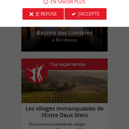
EN SAVOIR PLUS
JE REFUSE
J'ACCEPTE
Bassins des Lumières
à Bordeaux
Top expériences
Les villages immanquables de
l’Entre Deux Mers
Découvrons ensemble les villages