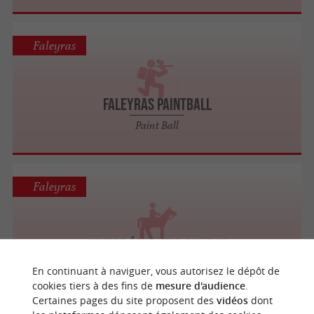
Faleyras
Faleyras Paintball
Paint Ball
Faleyras
Centre équestre du Cros
Centres Équestres à Faleyras
En continuant à naviguer, vous autorisez le dépôt de
cookies tiers à des fins de
mesure d'audience
.
Certaines pages du site proposent des
vidéos
dont