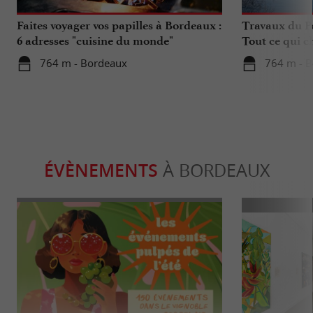
Faites voyager vos papilles à Bordeaux :
Travaux du Po
6 adresses "cuisine du monde"
Tout ce qui c
déplacements 
764 m - Bordeaux
764 m - 
ÉVÈNEMENTS
À BORDEAUX