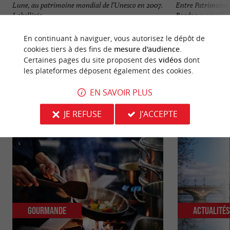
Lune, au patrimoine mondial de l’Unesco en 2007.
Entre Patrimoine,
Labellisée ...
Bordeaux vous invi
Bordeaux
269 m - B
En continuant à naviguer, vous autorisez le dépôt de
cookies tiers à des fins de
mesure d'audience
.
Certaines pages du site proposent des
vidéos
dont
les plateformes déposent également des cookies.
EN SAVOIR PLUS
NOUS AVONS TESTÉ
POUR VOUS
JE REFUSE
J'ACCEPTE
Gourmande
Actualité