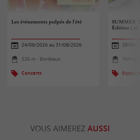
Les événements pulpés de l'été
SUMMER E
Édition | 2
24/06/2026 au 31/08/2026
28/05/2
526 m - Bordeaux
764 m -
Concerts
Exposit
VOUS AIMEREZ
AUSSI