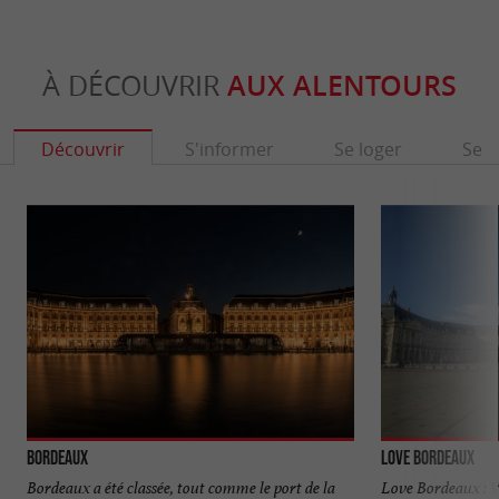
À DÉCOUVRIR
AUX ALENTOURS
Découvrir
S'informer
Se loger
Se r
Bordeaux
Love Bordeaux
Bordeaux a été classée, tout comme le port de la
Love Bordeaux : 