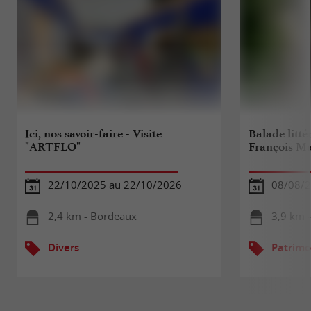
Ici, nos savoir-faire - Visite
Balade litté
"ARTFLO"
François M
22/10/2025 au 22/10/2026
08/08/
2,4 km - Bordeaux
3,9 km 
Divers
Patrimo