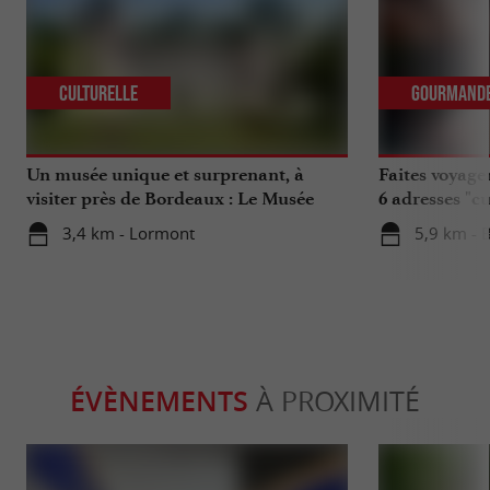
Culturelle
Gourmand
Un musée unique et surprenant, à
Faites voyage
visiter près de Bordeaux : Le Musée
6 adresses "c
National de l’Assurance Maladie
3,4 km - Lormont
5,9 km - 
ÉVÈNEMENTS
À PROXIMITÉ