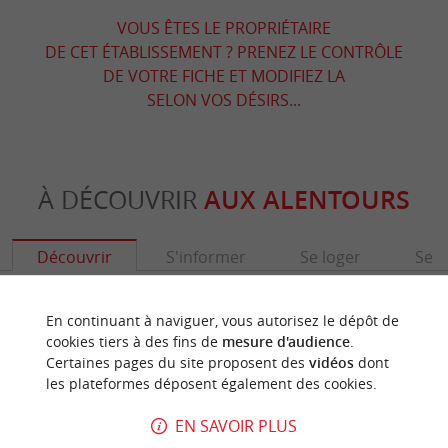
VOUS ÊTES LE PROPRIÉTAIRE
DE CET ÉTABLISSEMENT ? PRENEZ LE CONTRÔLE
DE VOTRE FICHE ET MODIFIEZ LA
SELON VOS DÉSIRS...
À DÉCOUVRIR
AUX ALENTOURS
Découvrir
S'informer
Se loger
Se r
En continuant à naviguer, vous autorisez le dépôt de
cookies tiers à des fins de
mesure d'audience
.
Certaines pages du site proposent des
vidéos
dont
les plateformes déposent également des cookies.
EN SAVOIR PLUS