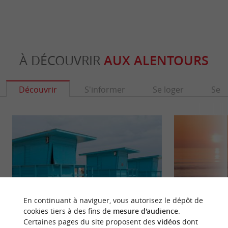
À DÉCOUVRIR
AUX ALENTOURS
Découvrir
S'informer
Se loger
Se r
En continuant à naviguer, vous autorisez le dépôt de
cookies tiers à des fins de
mesure d'audience
.
Certaines pages du site proposent des
vidéos
dont