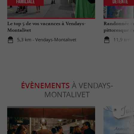
Familiale
Détente
Le top 5 de vos vacances à Vendays-
Randonnée en
Montalivet
pittoresque de
artisans et hu
5,3 km - Vendays-Montalivet
11,9 km - 
ÉVÈNEMENTS
À VENDAYS-
MONTALIVET