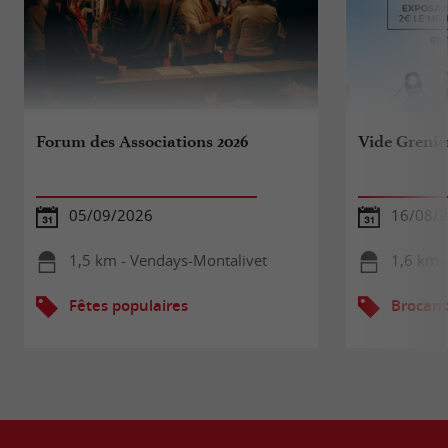
Forum des Associations 2026
Vide Grenie
05/09/2026
16/08/
1,5 km - Vendays-Montalivet
1,6 km 
Fêtes populaires
Brocant