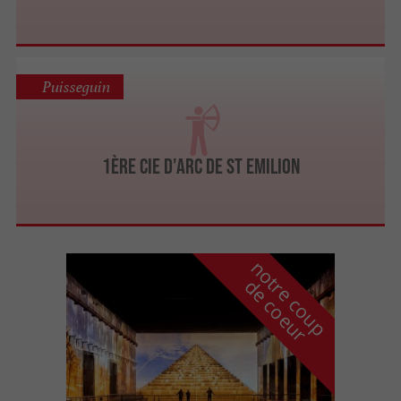
Puisseguin
1ÈRE CIE D'ARC DE ST EMILION
n
o
t
e
c
o
u
p
e
c
o
e
u
r
d
r