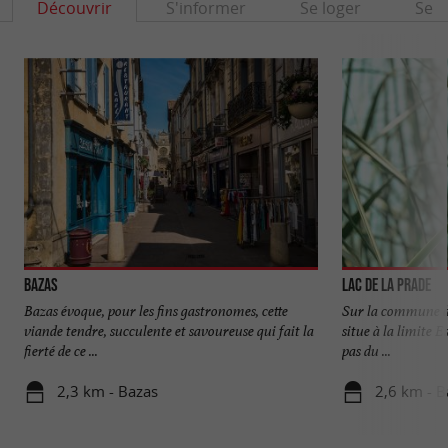
Découvrir
S'informer
Se loger
Se r
Bazas
Lac de la Prade
Bazas évoque, pour les fins gastronomes, cette
Sur la commune de
viande tendre, succulente et savoureuse qui fait la
situe à la limite E
fierté de ce ...
pas du ...
2,3 km - Bazas
2,6 km - B