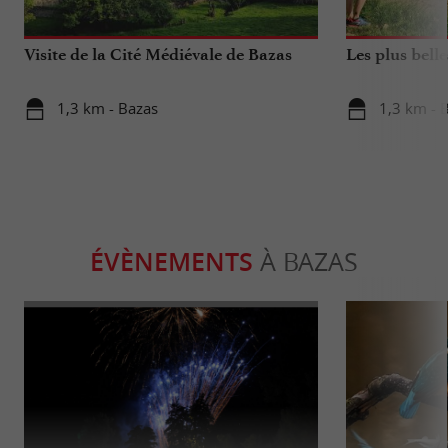
Visite de la Cité Médiévale de Bazas
Les plus bell
1,3 km - Bazas
1,3 km - 
ÉVÈNEMENTS
À BAZAS