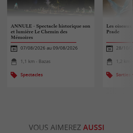
ANNULE - Spectacle historique son
Les oiseaux
et lumière Le Chemin des
Prade
Mémoires
07/08/2026 au 09/08/2026
28/10/
1,1 km - Bazas
1,2 km 
Spectacles
Sorties
VOUS AIMEREZ
AUSSI