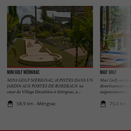
Mini Golf Mérignac
Max' Golf
MINI-GOLF MÉRIGNAC, 18 PISTES DANS UN
Max' Golf, un par
JARDIN AUX PORTES DE BORDEAUX Au
divertissement et c
cœur du Village Décathlon à Mérignac, à ...
soigneusement ...
58,9 km - Mérignac
75,0 km -