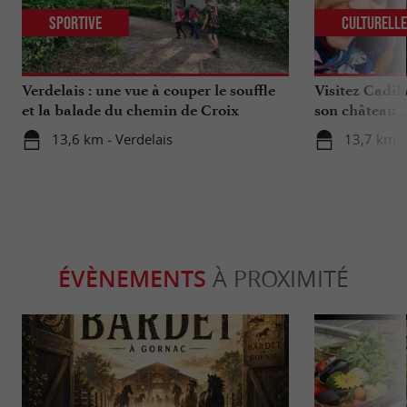
Sportive
Culturell
Verdelais : une vue à couper le souffle
Visitez Cadil
et la balade du chemin de Croix
son château ..
13,6 km - Verdelais
13,7 km - 
ÉVÈNEMENTS
À PROXIMITÉ