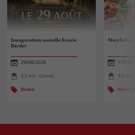
Inauguration nouvelle Ecurie
Marché men
Bardet
29/08/2026
11/10/
4,0 km - Gornac
4,6 km 
Divers
Marché