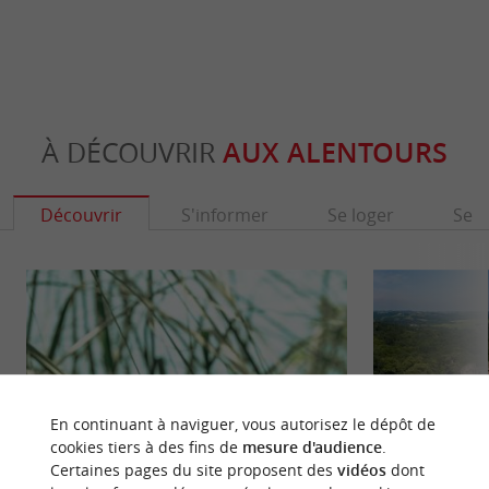
À DÉCOUVRIR
AUX ALENTOURS
Découvrir
S'informer
Se loger
Se r
En continuant à naviguer, vous autorisez le dépôt de
cookies tiers à des fins de
mesure d'audience
.
Certaines pages du site proposent des
vidéos
dont