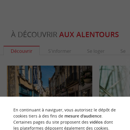
À DÉCOUVRIR
AUX ALENTOURS
Découvrir
S'informer
Se loger
Se r
En continuant à naviguer, vous autorisez le dépôt de
cookies tiers à des fins de
mesure d'audience
.
Certaines pages du site proposent des
vidéos
dont
les plateformes déposent également des cookies.