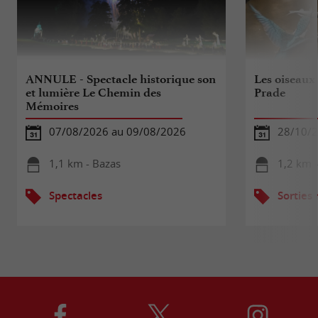
ANNULE - Spectacle historique son
Les oiseaux
et lumière Le Chemin des
Prade
Mémoires
07/08/2026 au 09/08/2026
28/10/
1,1 km - Bazas
1,2 km 
Spectacles
Sorties