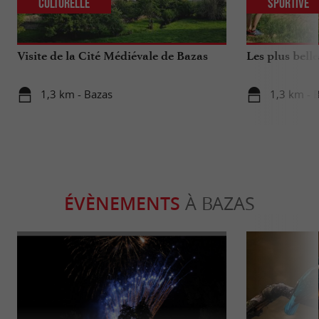
Culturelle
Sportive
Visite de la Cité Médiévale de Bazas
Les plus bell
1,3 km - Bazas
1,3 km - 
ÉVÈNEMENTS
À BAZAS