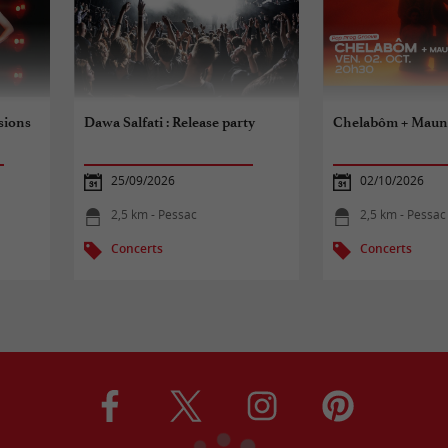
sions
Dawa Salfati : Release party
Chelabôm + Mauna
25/09/2026
02/10/2026
2,5 km - Pessac
2,5 km - Pessac
Concerts
Concerts