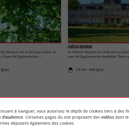
Château Bourran
 de Mérignac est un bel espace boisé, en
Le Château Bourran est niché dans un beau
à l’ouest de l’agglomération ...
cœur de l’agglomération bordelaise. Toutes sor
rignac
2,8 km - Mérignac
NOUS AVONS TESTÉ
POUR VOU
inuant à naviguer, vous autorisez le dépôt de cookies tiers à des fi
 d'audience
. Certaines pages du site proposent des
vidéos
dont le
ormes déposent également des cookies.