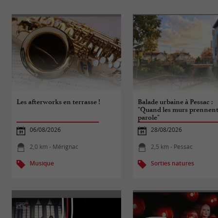
Les afterworks en terrasse !
Balade urbaine à Pessac :
"Quand les murs prennent
parole"
06/08/2026
28/08/2026
2,0 km - Mérignac
2,5 km - Pessac
Musique
Sorties natures