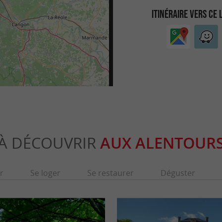
ITINÉRAIRE VERS CE 
À DÉCOUVRIR
AUX ALENTOUR
r
Se loger
Se restaurer
Déguster