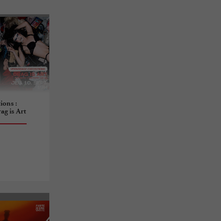
ions :
ag is Art