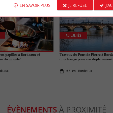
EN SAVOIR PLUS
JE REFUSE
J'A
Actualités
vos papilles à Bordeaux : 6
Travaux du Pont de Pierre à Borde
ine du monde"
qui change pour vos déplacements 
rdeaux
6,5 km - Bordeaux
ÉVÈNEMENTS
À PROXIMITÉ