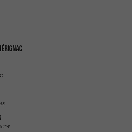
MÉRIGNAC
et
 58
S
.94"W