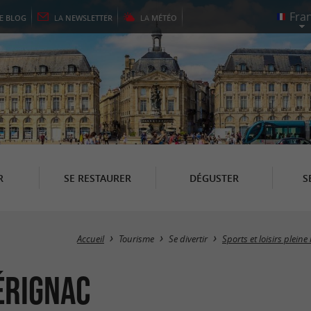
LE
BLOG
LA
NEWSLETTER
LA
MÉTÉO
R
SE RESTAURER
DÉGUSTER
S
Accueil
Tourisme
Se divertir
Sports et loisirs pleine
érignac