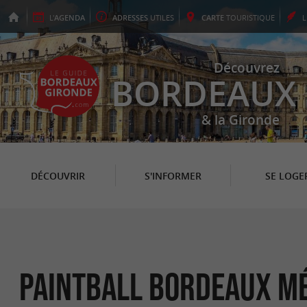
L'
AGENDA
ADRESSES
UTILES
CARTE
TOURISTIQUE
Découvrez
BORDEAUX
& la Gironde
DÉCOUVRIR
S'INFORMER
SE LOGE
Paintball Bordeaux M