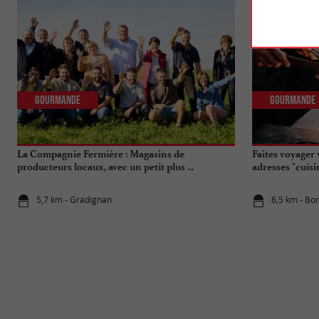
Gourmande
Gourmande
La Compagnie Fermière : Magasins de
Faites voyager 
producteurs locaux, avec un petit plus ...
adresses "cuis
5,7 km - Gradignan
6,5 km - Bo