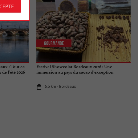
CCEPTE
Gourmande
aux : Tout ce
Festival Showcolat Bordeaux 2026 : Une
de l'été 2026
immersion au pays du cacao d’exception
6,5 km - Bordeaux