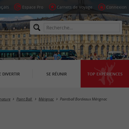
Espace Pro
Carnets de Voyage
Connexion
E DIVERTIR
SE RÉUNIR
TOP EXPÉRIENCES
 nature
Paint Ball
Mérignac
Paintball Bordeaux Mérignac