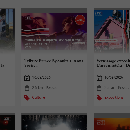
Tribute Prince By Saults + 10 ans
Vernissage exposit
 la
Sortie 13
L’inconnu(s).2 + Dr
10/09/2026
10/09/2026
2,5 km - Pessac
2,5 km - Pessac
Culture
Expositions