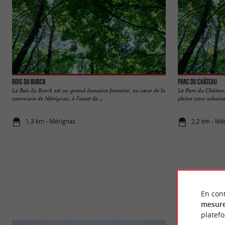
Bois du Burck
Parc du Château
Le Bois du Burck est un grand domaine forestier, au cœur de la
Le Parc du Château
commune de Mérignac, à l’ouest de ...
pleine zone urbaine,
1,3 km - Mérignac
2,2 km - Mé
En cont
mesure
platef