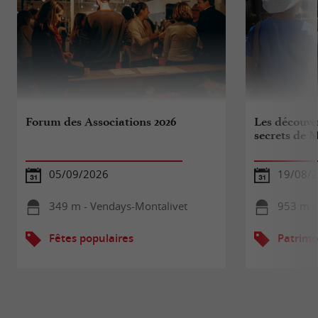
Forum des Associations 2026
Les découver
secrets de M
05/09/2026
19/08/
349 m - Vendays-Montalivet
953 m -
Fêtes populaires
Patrimo