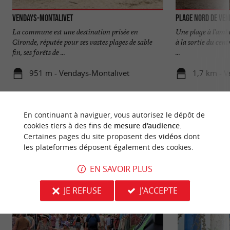
Vendays-Montalivet
Plage Nord de Ve
La commune est une destination prisée en
Une plage à l'ambi
Gironde, réputée pour ses vastes plages de sable
à la sortie du cent
fin, ses forêts de ...
...
951 m - Vendays-Montalivet
1,7 km - 
En continuant à naviguer, vous autorisez le dépôt de
cookies tiers à des fins de
mesure d'audience
.
Certaines pages du site proposent des
vidéos
dont
les plateformes déposent également des cookies.
NOUS AVONS TESTÉ
POUR VOUS
EN SAVOIR PLUS
JE REFUSE
J'ACCEPTE