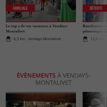
Familiale
Détente
Le top 5 de vos vacances à Vendays-
Randonnée en
Montalivet
pittoresque de
artisans et hu
6,3 km - Vendays-Montalivet
12,6 km - 
ÉVÈNEMENTS
À VENDAYS-
MONTALIVET