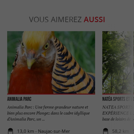
VOUS AIMEREZ
AUSSI
Animalia Parc
Natéa sports et lo
Animalia Parc : Une ferme grandeur nature et
NATEA SPORTS 
bien plus encore Plongez dans le cadre idyllique
EXPÉRIENCE LU
d’Animalia Parc, un ...
base de loisirs de 
13,0 km - Naujac-sur-Mer
58,2 km - 