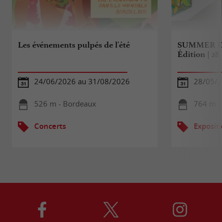
Les événements pulpés de l'été
SUMMER E
Édition | 2
24/06/2026 au 31/08/2026
28/05/2
526 m - Bordeaux
764 m -
Concerts
Exposit