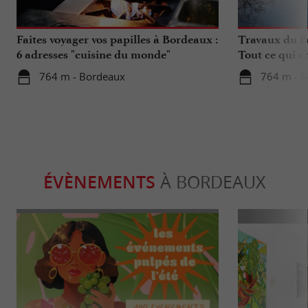
Faites voyager vos papilles à Bordeaux :
Travaux du Po
6 adresses "cuisine du monde"
Tout ce qui c
déplacements 
764 m - Bordeaux
764 m - 
ÉVÈNEMENTS
À BORDEAUX