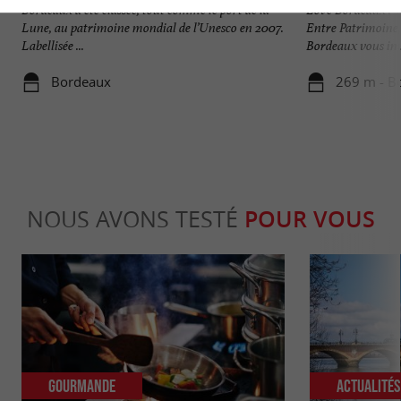
Bordeaux a été classée, tout comme le port de la
Love Bordeaux : 
Lune, au patrimoine mondial de l’Unesco en 2007.
Entre Patrimoine,
Labellisée ...
Bordeaux vous invi
Bordeaux
269 m - B
NOUS AVONS TESTÉ
POUR VOUS
Gourmande
Actualité