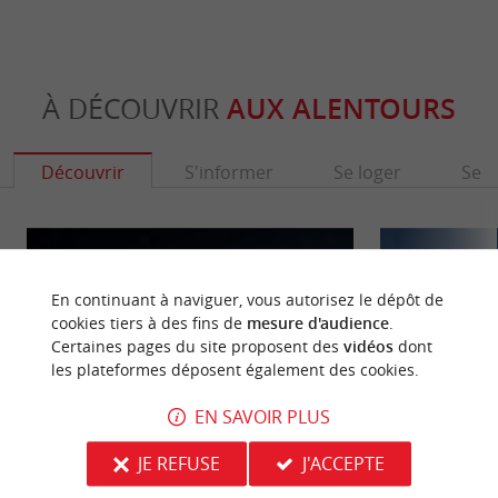
À DÉCOUVRIR
AUX ALENTOURS
Découvrir
S'informer
Se loger
Se r
En continuant à naviguer, vous autorisez le dépôt de
cookies tiers à des fins de
mesure d'audience
.
Certaines pages du site proposent des
vidéos
dont
les plateformes déposent également des cookies.
EN SAVOIR PLUS
JE REFUSE
J'ACCEPTE
Bordeaux
Love Bordeaux