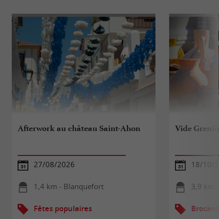
Afterwork au château Saint-Ahon
Vide Grenie
27/08/2026
18/10/
1,4 km - Blanquefort
3,9 km 
Fêtes populaires
Brocant