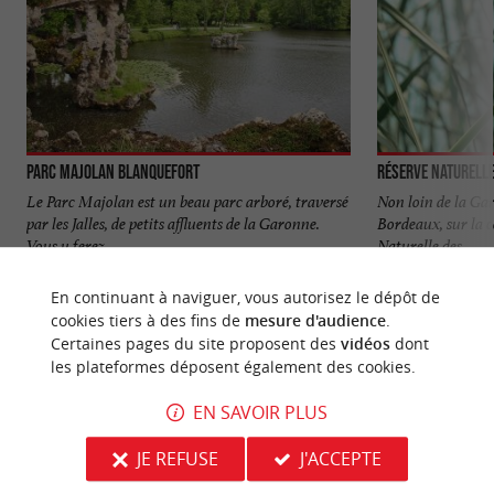
Parc Majolan Blanquefort
Réserve naturelle
Le Parc Majolan est un beau parc arboré, traversé
Non loin de la Gar
par les Jalles, de petits affluents de la Garonne.
Bordeaux, sur la 
Vous y ferez ...
Naturelle des ...
1,1 km - Blanquefort
3,5 km - B
En continuant à naviguer, vous autorisez le dépôt de
cookies tiers à des fins de
mesure d'audience
.
Certaines pages du site proposent des
vidéos
dont
les plateformes déposent également des cookies.
EN SAVOIR PLUS
NOUS AVONS TESTÉ
POUR VOUS
JE REFUSE
J'ACCEPTE