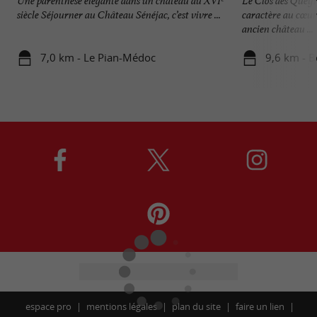
Une parenthèse élégante dans un château du XVIᵉ
Le Clos des Queyr
siècle Séjourner au Château Sénéjac, c’est vivre ...
caractère au cœur
ancien château ...
7,0 km - Le Pian-Médoc
9,6 km - 
espace pro
mentions légales
plan du site
faire un lien