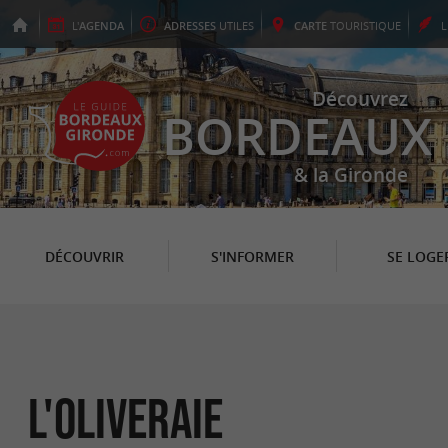
L'
AGENDA
ADRESSES
UTILES
CARTE
TOURISTIQUE
Découvrez
BORDEAUX
& la Gironde
DÉCOUVRIR
S'INFORMER
SE LOGE
L'Oliveraie