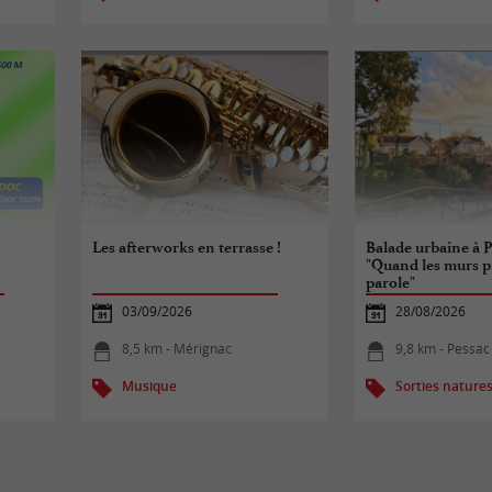
Les afterworks en terrasse !
Balade urbaine à P
"Quand les murs p
parole"
03/09/2026
28/08/2026
8,5 km - Mérignac
9,8 km - Pessac
Musique
Sorties nature