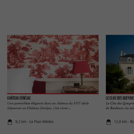
Château Sénéjac
Le Clos des Queyri
Une parenthèse élégante dans un château du XVIᵉ siècle
Le Clos des Queyri
Séjourner au Château Sénéjac, c’est vivre ...
de Bordeaux Au sein
9,2 km - Le Pian-Médoc
12,6 km - B