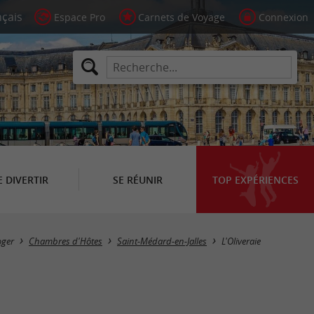
Espace Pro
Carnets de Voyage
Connexion
E DIVERTIR
SE RÉUNIR
TOP EXPÉRIENCES
oger
Chambres d'Hôtes
Saint-Médard-en-Jalles
L'Oliveraie