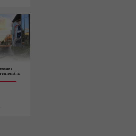
essac :
rennent la
s