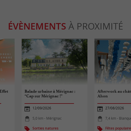
ÉVÈNEMENTS
À PROXIMITÉ
Effet
Balade urbaine à Mérignac :
Afterwork au chât
“Cap sur Mérignac !”
Ahon
12/09/2026
27/08/2026
5,0 km - Mérignac
7,4 km - Blanqu
Sorties natures
Fêtes populair