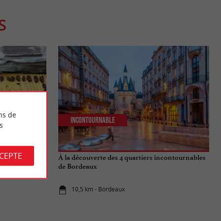
S
ns de
Incontournable
s
CCEPTE
 : Une
À la découverte des 4 quartiers incontournables
eption
de Bordeaux
10,5 km - Bordeaux