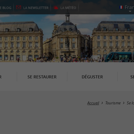
LE
BLOG
LA
NEWSLETTER
LA
MÉTÉO
R
SE RESTAURER
DÉGUSTER
S
Accueil
Tourisme
Se l