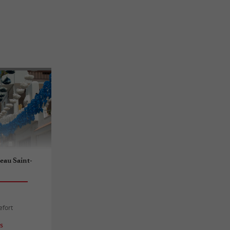
eau Saint-
efort
es