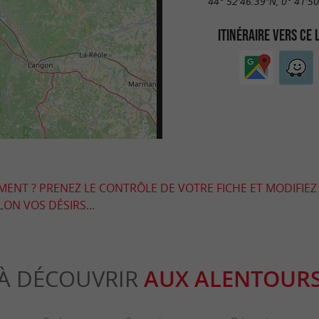
44° 52'46.39"N, 0° 41'5
ITINÉRAIRE VERS CE 
EMENT ? PRENEZ LE CONTRÔLE DE VOTRE FICHE ET MODIFIEZ
LON VOS DÉSIRS...
À DÉCOUVRIR
AUX ALENTOUR