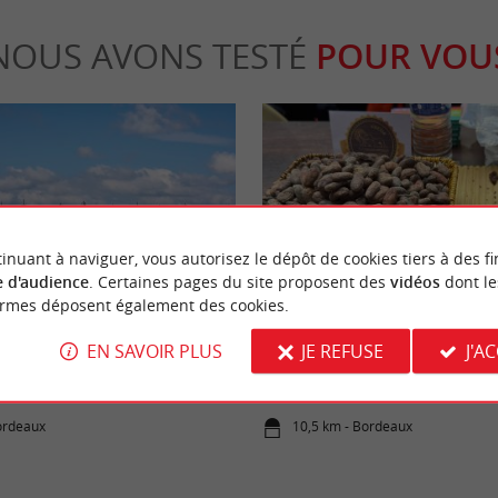
NOUS AVONS TESTÉ
POUR VOU
inuant à naviguer, vous autorisez le dépôt de cookies tiers à des fi
Gourmande
 d'audience
. Certaines pages du site proposent des
vidéos
dont le
ormes déposent également des cookies.
EN SAVOIR PLUS
JE REFUSE
J'A
t de Pierre à Bordeaux : Tout ce
Festival Showcolat Bordeaux 2026
r vos déplacements de l'été 2026
immersion au pays du cacao d’exc
ordeaux
10,5 km - Bordeaux