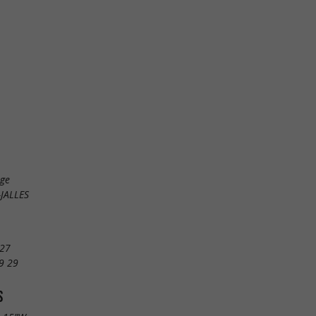
age
JALLES
 27
9 29
S