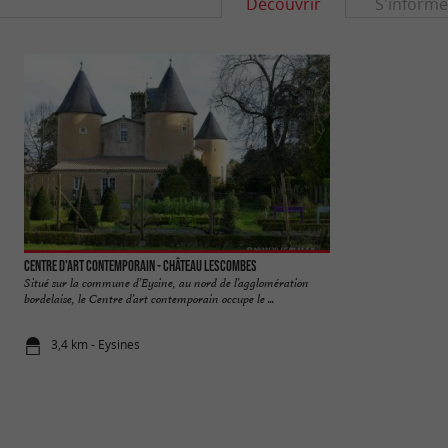
Découvrir
S'informe
Centre d'art contemporain - Château Lescombes
Parc du Vivier
Situé sur la commune d’Eysine, au nord de l’agglomération
Le Parc du Vivier e
bordelaise, le Centre d’art contemporain occupe le ...
Mérignac. Vous pour
3,4 km - Eysines
3,9 km - Mé