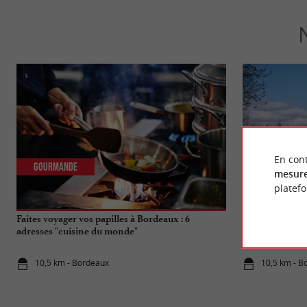
En cont
Gourmande
Actualités
mesure
platef
Faites voyager vos papilles à Bordeaux : 6
Travaux du Pon
adresses "cuisine du monde"
qui change pou
10,5 km - Bordeaux
10,5 km - B